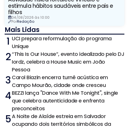
estimula hábitos saudáveis entre pais e
filhos
04/08/2026 às 10:00
Por
Redação
Mais Lidas
1
UCI prepara reformulação do programa
Unique
2
“This Is Our House”, evento idealizado pelo DJ
Iordz, celebra a House Music em João
Pessoa
3
Carol Biazin encerra turnê acústica em
Campo Mourão, cidade onde cresceu
4
BEZZI lança "Dance With Me Tonight", single
que celebra autenticidade e enfrenta
preconceitos
5
A Noite de Alaíde estreia em Salvador
ocupando dois territórios simbólicos da