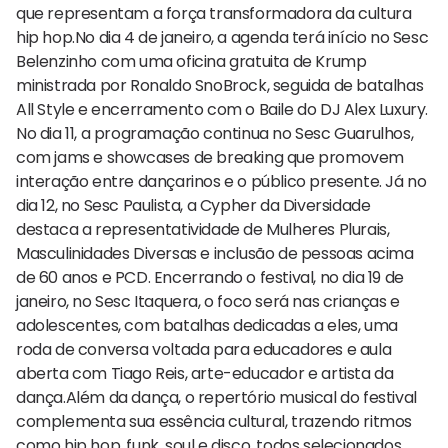
que representam a força transformadora da cultura
hip hop.No dia 4 de janeiro, a agenda terá início no Sesc
Belenzinho com uma oficina gratuita de Krump
ministrada por Ronaldo SnoBrock, seguida de batalhas
All Style e encerramento com o Baile do DJ Alex Luxury.
No dia 11, a programação continua no Sesc Guarulhos,
com jams e showcases de breaking que promovem
interação entre dançarinos e o público presente. Já no
dia 12, no Sesc Paulista, a Cypher da Diversidade
destaca a representatividade de Mulheres Plurais,
Masculinidades Diversas e inclusão de pessoas acima
de 60 anos e PCD. Encerrando o festival, no dia 19 de
janeiro, no Sesc Itaquera, o foco será nas crianças e
adolescentes, com batalhas dedicadas a eles, uma
roda de conversa voltada para educadores e aula
aberta com Tiago Reis, arte-educador e artista da
dança.Além da dança, o repertório musical do festival
complementa sua essência cultural, trazendo ritmos
como hip hop, funk, soul e disco, todos selecionados