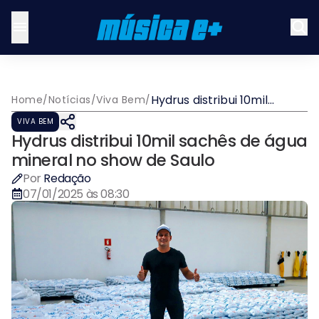
Hydrus distribui 10mil
Home
/
Notícias
/
Viva Bem
/
sachês de água mineral no
VIVA BEM
show de Saulo
Hydrus distribui 10mil sachês de água
mineral no show de Saulo
Por
Redação
07/01/2025 às 08:30