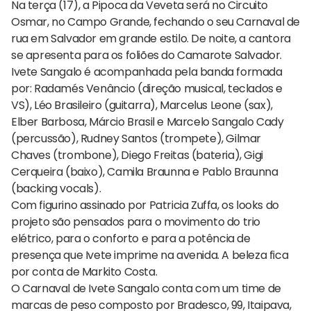
Na terça (17), a Pipoca da Veveta será no Circuito
Osmar, no Campo Grande, fechando o seu Carnaval de
rua em Salvador em grande estilo. De noite, a cantora
se apresenta para os foliões do Camarote Salvador.
Ivete Sangalo é acompanhada pela banda formada
por: Radamés Venâncio (direção musical, teclados e
VS), Léo Brasileiro (guitarra), Marcelus Leone (sax),
Elber Barbosa, Márcio Brasil e Marcelo Sangalo Cady
(percussão), Rudney Santos (trompete), Gilmar
Chaves (trombone), Diego Freitas (bateria), Gigi
Cerqueira (baixo), Camila Braunna e Pablo Braunna
(backing vocals).
Com figurino assinado por Patricia Zuffa, os looks do
projeto são pensados para o movimento do trio
elétrico, para o conforto e para a potência de
presença que Ivete imprime na avenida. A beleza fica
por conta de Markito Costa.
O Carnaval de Ivete Sangalo conta com um time de
marcas de peso composto por Bradesco, 99, Itaipava,