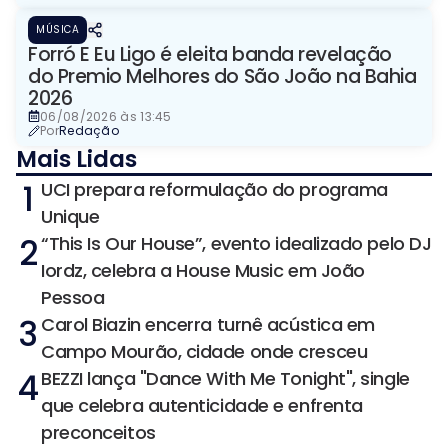
MÚSICA
Forró E Eu Ligo é eleita banda revelação
do Premio Melhores do São João na Bahia
2026
06/08/2026 às 13:45
Por
Redação
Mais Lidas
1
UCI prepara reformulação do programa
Unique
2
“This Is Our House”, evento idealizado pelo DJ
Iordz, celebra a House Music em João
Pessoa
3
Carol Biazin encerra turnê acústica em
Campo Mourão, cidade onde cresceu
4
BEZZI lança "Dance With Me Tonight", single
que celebra autenticidade e enfrenta
preconceitos