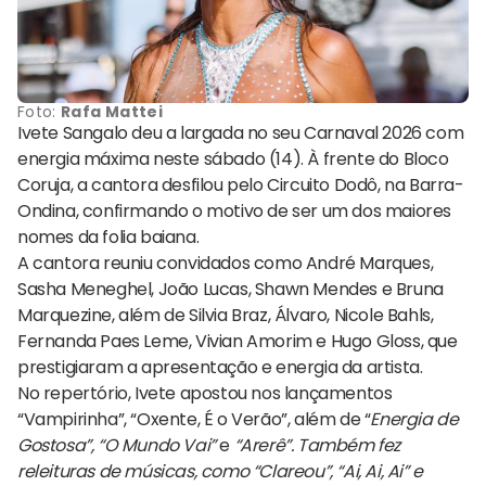
Foto:
Rafa Mattei
Ivete Sangalo deu a largada no seu Carnaval 2026 com
energia máxima neste sábado (14). À frente do Bloco
Coruja, a cantora desfilou pelo Circuito Dodô, na Barra-
Ondina, confirmando o motivo de ser um dos maiores
nomes da folia baiana.
A cantora reuniu convidados como André Marques,
Sasha Meneghel, João Lucas, Shawn Mendes e Bruna
Marquezine, além de Silvia Braz, Álvaro, Nicole Bahls,
Fernanda Paes Leme, Vivian Amorim e Hugo Gloss, que
prestigiaram a apresentação e energia da artista.
No repertório, Ivete apostou nos lançamentos
“Vampirinha”, “Oxente, É o Verão”, além de “
Energia de
Gostosa”, “O Mundo Vai”
e
“Arerê”. Também fez
releituras de músicas, como “Clareou”, “Ai, Ai, Ai” e