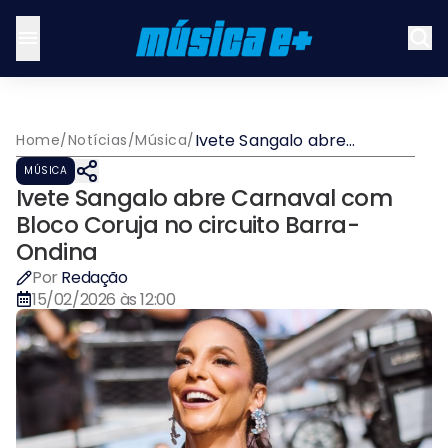
Ivete Sangalo abre
Home
/
Notícias
/
Música
/
Carnaval com Bloco Coruja
MÚSICA
no circuito Barra-Ondina
Ivete Sangalo abre Carnaval com
Bloco Coruja no circuito Barra-
Ondina
Por
Redação
15/02/2026 às 12:00