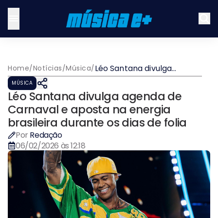
Léo Santana divulga
Home
/
Notícias
/
Música
/
agenda de Carnaval e
MÚSICA
aposta na energia
Léo Santana divulga agenda de
brasileira durante os dias
de folia
Carnaval e aposta na energia
brasileira durante os dias de folia
Por
Redação
06/02/2026 às 12:18