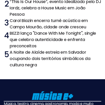
2
“This Is Our House”, evento idealizado pelo DJ
Iordz, celebra a House Music em João
Pessoa
3
Carol Biazin encerra turnê acústica em
Campo Mourão, cidade onde cresceu
4
BEZZI lança "Dance With Me Tonight", single
que celebra autenticidade e enfrenta
preconceitos
5
A Noite de Alaíde estreia em Salvador
ocupando dois territórios simbólicos da
cultura negra
Música, teatro, cinema, gastronomia, moda e muito