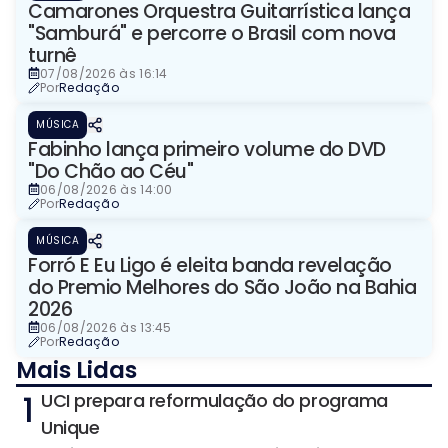
Camarones Orquestra Guitarrística lança
"Samburá" e percorre o Brasil com nova
turnê
07/08/2026 às 16:14
Por
Redação
MÚSICA
Fabinho lança primeiro volume do DVD
"Do Chão ao Céu"
06/08/2026 às 14:00
Por
Redação
MÚSICA
Forró E Eu Ligo é eleita banda revelação
do Premio Melhores do São João na Bahia
2026
06/08/2026 às 13:45
Por
Redação
Mais Lidas
1
UCI prepara reformulação do programa
Unique