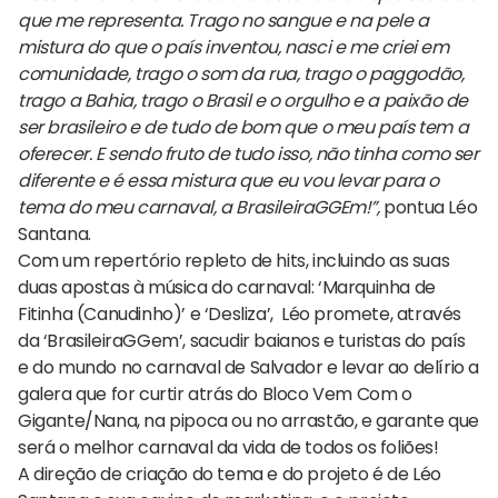
que me representa. Trago no sangue e na pele a
mistura do que o país inventou, nasci e me criei em
comunidade, trago o som da rua, trago o paggodão,
trago a Bahia, trago o Brasil e o orgulho e a paixão de
ser brasileiro e de tudo de bom que o meu país tem a
oferecer. E sendo fruto de tudo isso, não tinha como ser
diferente e é essa mistura que eu vou levar para o
tema do meu carnaval, a BrasileiraGGEm!”,
pontua Léo
Santana.
Com um repertório repleto de hits, incluindo as suas
duas apostas à música do carnaval: ‘Marquinha de
Fitinha (Canudinho)’ e ‘Desliza’, Léo promete, através
da ‘BrasileiraGGem’, sacudir baianos e turistas do país
e do mundo no carnaval de Salvador e levar ao delírio a
galera que for curtir atrás do Bloco Vem Com o
Gigante/Nana, na pipoca ou no arrastão, e garante que
será o melhor carnaval da vida de todos os foliões!
A direção de criação do tema e do projeto é de Léo