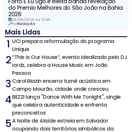
Forró E Eu Ligo é eleita banda revelação
do Premio Melhores do São João na Bahia
2026
06/08/2026 às 13:45
Por
Redação
Mais Lidas
1
UCI prepara reformulação do programa
Unique
2
“This Is Our House”, evento idealizado pelo DJ
Iordz, celebra a House Music em João
Pessoa
3
Carol Biazin encerra turnê acústica em
Campo Mourão, cidade onde cresceu
4
BEZZI lança "Dance With Me Tonight", single
que celebra autenticidade e enfrenta
preconceitos
5
A Noite de Alaíde estreia em Salvador
ocupando dois territórios simbólicos da