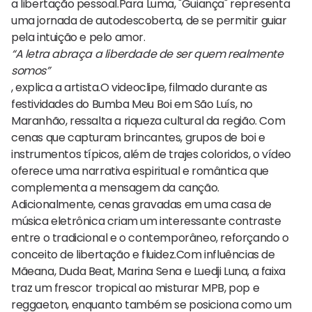
a libertação pessoal.Para Luma, "Guiança" representa
uma jornada de autodescoberta, de se permitir guiar
pela intuição e pelo amor.
“A letra abraça a liberdade de ser quem realmente
somos”
, explica a artista.O videoclipe, filmado durante as
festividades do Bumba Meu Boi em São Luís, no
Maranhão, ressalta a riqueza cultural da região. Com
cenas que capturam brincantes, grupos de boi e
instrumentos típicos, além de trajes coloridos, o vídeo
oferece uma narrativa espiritual e romântica que
complementa a mensagem da canção.
Adicionalmente, cenas gravadas em uma casa de
música eletrônica criam um interessante contraste
entre o tradicional e o contemporâneo, reforçando o
conceito de libertação e fluidez.Com influências de
Mãeana, Duda Beat, Marina Sena e Luedji Luna, a faixa
traz um frescor tropical ao misturar MPB, pop e
reggaeton, enquanto também se posiciona como um