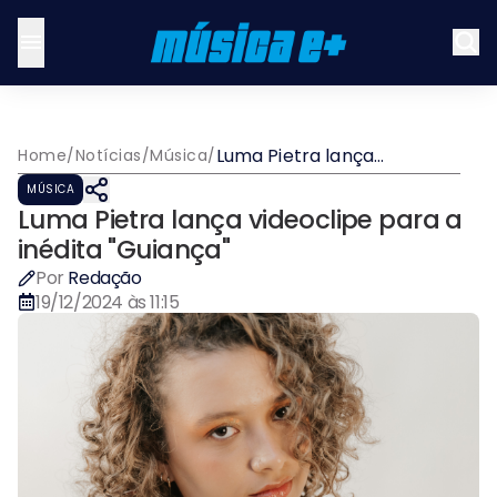
Luma Pietra lança
Home
/
Notícias
/
Música
/
videoclipe para a inédita
MÚSICA
"Guiança"
Luma Pietra lança videoclipe para a
inédita "Guiança"
Por
Redação
19/12/2024 às 11:15