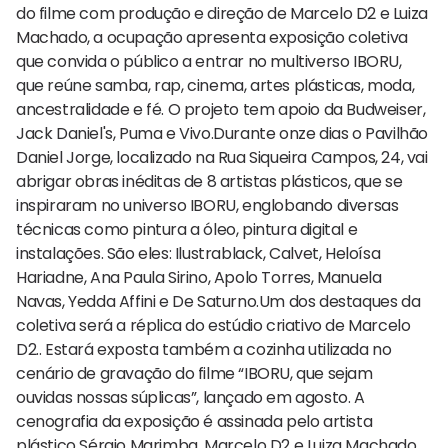
do filme com produção e direção de Marcelo D2 e Luiza
Machado, a ocupação apresenta exposição coletiva
que convida o público a entrar no multiverso IBORU,
que reúne samba, rap, cinema, artes plásticas, moda,
ancestralidade e fé. O projeto tem apoio da Budweiser,
Jack Daniel's, Puma e Vivo.Durante onze dias o Pavilhão
Daniel Jorge, localizado na Rua Siqueira Campos, 24, vai
abrigar obras inéditas de 8 artistas plásticos, que se
inspiraram no universo IBORU, englobando diversas
técnicas como pintura a óleo, pintura digital e
instalações. São eles: Ilustrablack, Calvet, Heloísa
Hariadne, Ana Paula Sirino, Apolo Torres, Manuela
Navas, Yedda Affini e De Saturno.Um dos destaques da
coletiva será a réplica do estúdio criativo de Marcelo
D2.. Estará exposta também a cozinha utilizada no
cenário de gravação do filme “IBORU, que sejam
ouvidas nossas súplicas”, lançado em agosto. A
cenografia da exposição é assinada pelo artista
plástico Sérgio Marimba. Marcelo D2 e Luiza Machado