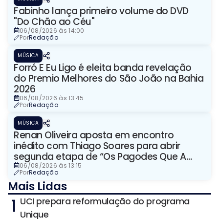
Fabinho lança primeiro volume do DVD
"Do Chão ao Céu"
06/08/2026 às 14:00
Por
Redação
MÚSICA
Forró E Eu Ligo é eleita banda revelação
do Premio Melhores do São João na Bahia
2026
06/08/2026 às 13:45
Por
Redação
MÚSICA
Renan Oliveira aposta em encontro
inédito com Thiago Soares para abrir
segunda etapa de “Os Pagodes Que A
Gente Gosta”
06/08/2026 às 13:15
Por
Redação
Mais Lidas
1
UCI prepara reformulação do programa
Unique