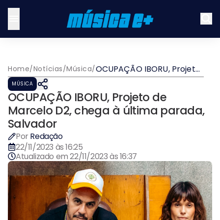
OCUPAÇÃO IBORU, Projeto
Home
/
Notícias
/
Música
/
de Marcelo D2, chega à
MÚSICA
última parada, Salvador
OCUPAÇÃO IBORU, Projeto de
Marcelo D2, chega à última parada,
Salvador
Por
Redação
22/11/2023 às 16:25
Atualizado em
22/11/2023 às 16:37