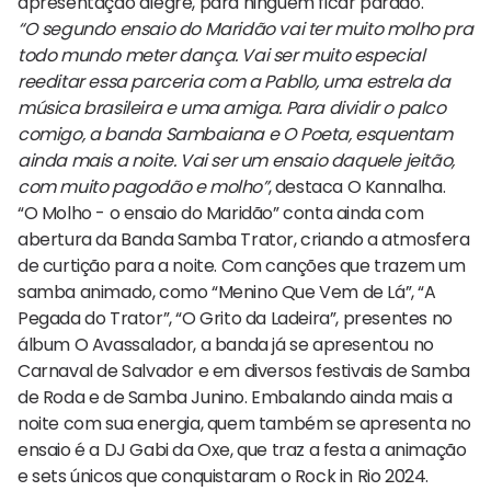
apresentação alegre, para ninguém ficar parado.
“O segundo ensaio do Maridão vai ter muito molho pra
todo mundo meter dança. Vai ser muito especial
reeditar essa parceria com a Pabllo, uma estrela da
música brasileira e uma amiga. Para dividir o palco
comigo, a banda Sambaiana e O Poeta, esquentam
ainda mais a noite. Vai ser um ensaio daquele jeitão,
com muito pagodão e molho”
, destaca O Kannalha.
“O Molho - o ensaio do Maridão” conta ainda com
abertura da Banda Samba Trator, criando a atmosfera
de curtição para a noite. Com canções que trazem um
samba animado, como “Menino Que Vem de Lá”, “A
Pegada do Trator”, “O Grito da Ladeira”, presentes no
álbum O Avassalador, a banda já se apresentou no
Carnaval de Salvador e em diversos festivais de Samba
de Roda e de Samba Junino. Embalando ainda mais a
noite com sua energia, quem também se apresenta no
ensaio é a DJ Gabi da Oxe, que traz a festa a animação
e sets únicos que conquistaram o Rock in Rio 2024.