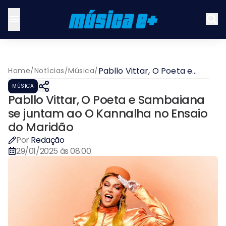
Pabllo Vittar, O Poeta e
Home
/
Notícias
/
Música
/
Sambaiana se juntam ao O
MÚSICA
Kannalha no Ensaio do
Pabllo Vittar, O Poeta e Sambaiana
Maridão
se juntam ao O Kannalha no Ensaio
do Maridão
Por
Redação
29/01/2025 às 08:00