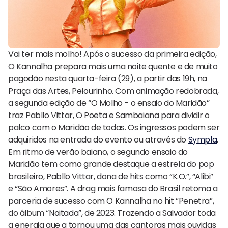
Vai ter mais molho! Após o sucesso da primeira edição,
O Kannalha prepara mais uma noite quente e de muito
pagodão nesta quarta-feira (29), a partir das 19h, na
Praça das Artes, Pelourinho. Com animação redobrada,
a segunda edição de “O Molho - o ensaio do Maridão”
traz Pabllo Vittar, O Poeta e Sambaiana para dividir o
palco com o Maridão de todas. Os ingressos podem ser
adquiridos na entrada do evento ou através do
Sympla
.
Em ritmo de verão baiano, o segundo ensaio do
Maridão tem como grande destaque a estrela do pop
brasileiro, Pabllo Vittar, dona de hits como “K.O.”, “Alibi”
e “São Amores”. A drag mais famosa do Brasil retoma a
parceria de sucesso com O Kannalha no hit “Penetra”,
do álbum “Noitada”, de 2023. Trazendo a Salvador toda
a energia que a tornou uma das cantoras mais ouvidas