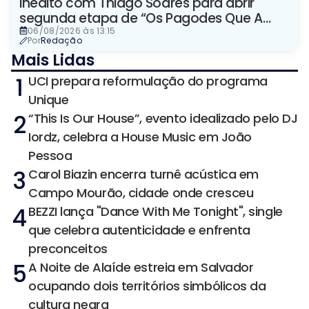
inédito com Thiago Soares para abrir
segunda etapa de “Os Pagodes Que A
Gente Gosta”
06/08/2026 às 13:15
Por
Redação
Mais Lidas
1
UCI prepara reformulação do programa
Unique
2
“This Is Our House”, evento idealizado pelo DJ
Iordz, celebra a House Music em João
Pessoa
3
Carol Biazin encerra turnê acústica em
Campo Mourão, cidade onde cresceu
4
BEZZI lança "Dance With Me Tonight", single
que celebra autenticidade e enfrenta
preconceitos
5
A Noite de Alaíde estreia em Salvador
ocupando dois territórios simbólicos da
cultura negra