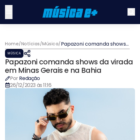
Papazoni comanda shows
Home
/
Notícias
/
Música
/
da virada em Minas Gerais
MÚSICA
e na Bahia
Papazoni comanda shows da virada
em Minas Gerais e na Bahia
Por
Redação
26/12/2023 às 11:16