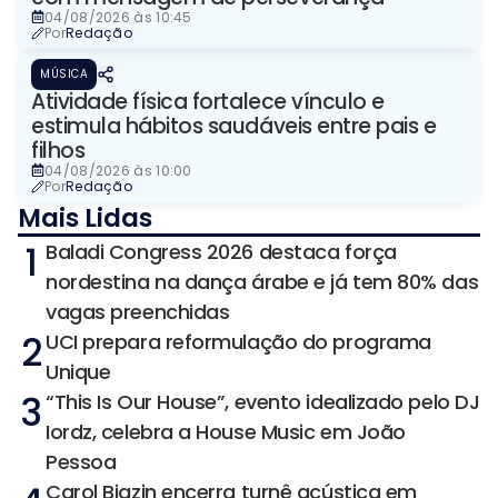
04/08/2026 às 10:45
Por
Redação
MÚSICA
Atividade física fortalece vínculo e
estimula hábitos saudáveis entre pais e
filhos
04/08/2026 às 10:00
Por
Redação
Mais Lidas
1
Baladi Congress 2026 destaca força
nordestina na dança árabe e já tem 80% das
vagas preenchidas
2
UCI prepara reformulação do programa
Unique
3
“This Is Our House”, evento idealizado pelo DJ
Iordz, celebra a House Music em João
Pessoa
Carol Biazin encerra turnê acústica em