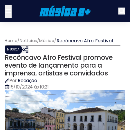
Recôncavo Afro Festival
Home
/
Notícias
/
Música
/
promove evento de
MÚSICA
lançamento para a
Recôncavo Afro Festival promove
imprensa, artistas e
convidados
evento de lançamento para a
imprensa, artistas e convidados
Por
Redação
15/10/2024 às 10:21