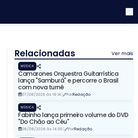
Relacionadas
Ver mais
MÚSICA
Camarones Orquestra Guitarrística
lança "Samburá" e percorre o Brasil
com nova turnê
|
07/08/2026 às 16:14
Por
Redação
MÚSICA
Fabinho lança primeiro volume do DVD
"Do Chão ao Céu"
|
06/08/2026 às 14:00
Por
Redação