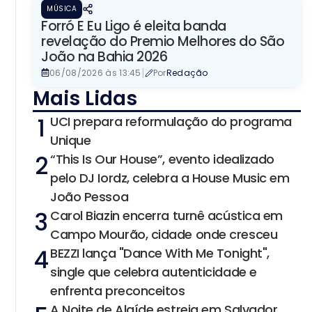
MÚSICA
Forró E Eu Ligo é eleita banda
revelação do Premio Melhores do São
João na Bahia 2026
|
06/08/2026 às 13:45
Por
Redação
Mais Lidas
1
UCI prepara reformulação do programa
Unique
2
“This Is Our House”, evento idealizado
pelo DJ Iordz, celebra a House Music em
João Pessoa
3
Carol Biazin encerra turnê acústica em
Campo Mourão, cidade onde cresceu
4
BEZZI lança "Dance With Me Tonight",
single que celebra autenticidade e
enfrenta preconceitos
A Noite de Alaíde estreia em Salvador