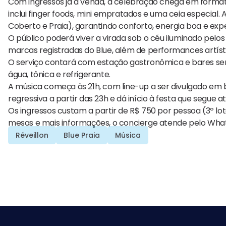
Com ingressos já à venda, a celebração chega em format
inclui finger foods, mini empratados e uma ceia especial.
Coberto e Praia), garantindo conforto, energia boa e exp
O público poderá viver a virada sob o céu iluminado pelos 
marcas registradas do Blue, além de performances artí
O serviço contará com estação gastronômica e bares serv
água, tônica e refrigerante.
A música começa às 21h, com line-up a ser divulgado e
regressiva a partir das 23h e dá início à festa que segue 
Os ingressos custam a partir de R$ 750 por pessoa (3º lo
mesas e mais informações, o concierge atende pelo What
Réveillon
​Blue Praia
Música