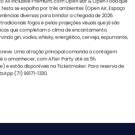
o All Inclusive Premium, com Open Bar & Open Food que
 A festa se espalha por três ambientes (Open Air, Espaço
eriências diversas para brindar a chegada de 2026.
tradicionais fogos e pelas projeções visuais que já são
sticas que completam o clima de encantamento.
indo gin, vodka, whisky, energético, cerveja, espumante,
m breve. Uma atração principal comanda a contagem
até o amanhecer, com After Party até as 5h.
te) e estão disponíveis na Ticketmaker. Para reserva de
sApp (71) 99171-1330.