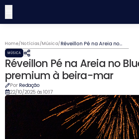
Réveillon Pé na Areia no
Home
/
Notícias
/
Música
/
Blue Praia promete virada
MÚSICA
premium à beira-mar
Réveillon Pé na Areia no Bl
premium à beira-mar
Por
Redação
22/10/2025 às 10:17