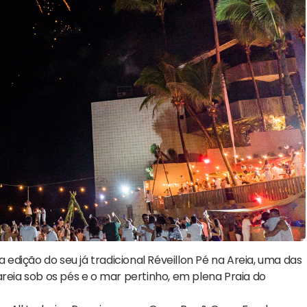
a edição do seu já tradicional Réveillon Pé na Areia, uma das
areia sob os pés e o mar pertinho, em plena Praia do