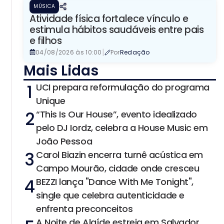
MÚSICA
Atividade física fortalece vínculo e
estimula hábitos saudáveis entre pais
e filhos
|
04/08/2026 às 10:00
Por
Redação
Mais Lidas
1
UCI prepara reformulação do programa
Unique
2
“This Is Our House”, evento idealizado
pelo DJ Iordz, celebra a House Music em
João Pessoa
3
Carol Biazin encerra turnê acústica em
Campo Mourão, cidade onde cresceu
4
BEZZI lança "Dance With Me Tonight",
single que celebra autenticidade e
enfrenta preconceitos
A Noite de Alaíde estreia em Salvador