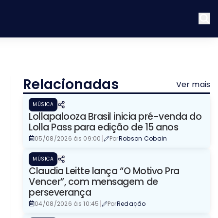
Relacionadas
Ver mais
MÚSICA
Lollapalooza Brasil inicia pré-venda do
Lolla Pass para edição de 15 anos
|
05/08/2026 às 09:00
Por
Robson Cobain
MÚSICA
Claudia Leitte lança “O Motivo Pra
Vencer”, com mensagem de
perseverança
|
04/08/2026 às 10:45
Por
Redação