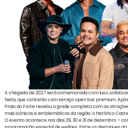
A chegada de 2027 será comemorada com luxo, sofisticaçã
festa, que contarão com serviço open bar premium. Após c
Praia do Forte revelou a grade completa com as atraçõe
mais icônicos e emblemáticos da região: o histórico Castel
O evento acontece nos dias 29, 30 e 31 de dezembro – com
programação especial de wellnes. Entre os destaques d