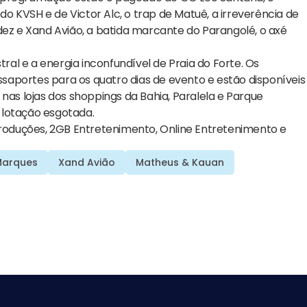
 KVSH e de Victor Alc, o trap de Matuê, a irreverência de
dez e Xand Avião, a batida marcante do Parangolé, o axé
tral e a energia inconfundível de Praia do Forte. Os
aportes para os quatro dias de evento e estão disponíveis
nas lojas dos shoppings da Bahia, Paralela e Parque
 lotação esgotada.
 Produções, 2GB Entretenimento, Online Entretenimento e
 Marques
Xand Avião
Matheus & Kauan