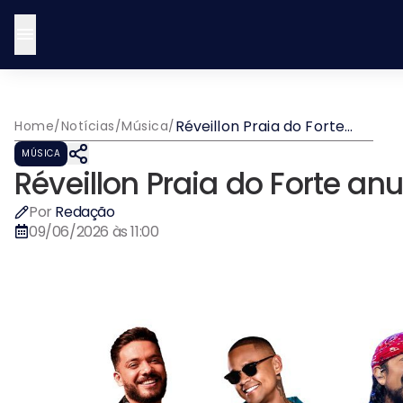
Réveillon Praia do Forte
Home
/
Notícias
/
Música
/
anuncia line-up da edição
MÚSICA
2027
Réveillon Praia do Forte an
Por
Redação
09/06/2026 às 11:00