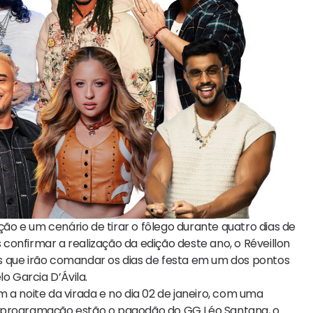
o e um cenário de tirar o fôlego durante quatro dias de
onfirmar a realização da edição deste ano, o Réveillon
s que irão comandar os dias de festa em um dos pontos
o Garcia D’Ávila.
 a noite da virada e no dia 02 de janeiro, com uma
a programação estão o pagodão do GG Léo Santana, o