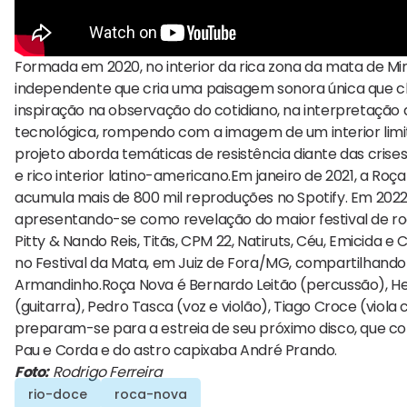
Formada em 2020, no interior da rica zona da mata de Mi
independente que cria uma paisagem sonora única que 
inspiração na observação do cotidiano, na interpretação 
tecnológica, rompendo com a imagem de um interior limi
projeto aborda temáticas de resistência diante das crise
e rico interior latino-americano.Em janeiro de 2021, a Roç
acumula mais de 800 mil reproduções no Spotify. Em 2022, 
apresentando-se como revelação do maior festival de roc
Pitty & Nando Reis, Titãs, CPM 22, Natiruts, Céu, Emicida
no Festival da Mata, em Juiz de Fora/MG, compartilhand
Armandinho.Roça Nova é Bernardo Leitão (percussão), Hec
(guitarra), Pedro Tasca (voz e violão), Tiago Croce (viola
preparam-se para a estreia de seu próximo disco, que co
Pau e Corda e do astro capixaba André Prando.
Foto:
Rodrigo Ferreira
rio-doce
roca-nova