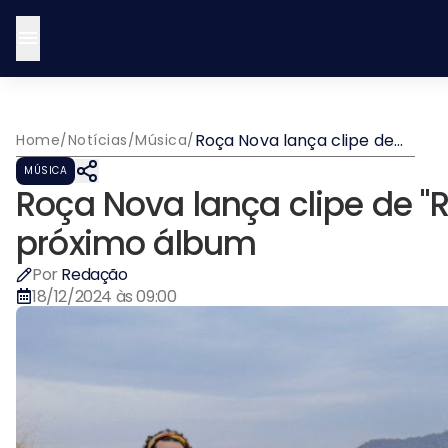
Roça Nova lança clipe de
Home
/
Notícias
/
Música
/
"Rio Doce", segundo single
MÚSICA
do próximo álbum
Roça Nova lança clipe de "R
próximo álbum
Por
Redação
18/12/2024 às 09:00