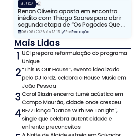
MÚSICA
Renan Oliveira aposta em encontro
inédito com Thiago Soares para abrir
segunda etapa de “Os Pagodes Que A
Gente Gosta”
|
06/08/2026 às 13:15
Por
Redação
Mais Lidas
1
UCI prepara reformulação do programa
Unique
2
“This Is Our House”, evento idealizado
pelo DJ Iordz, celebra a House Music em
João Pessoa
3
Carol Biazin encerra turnê acústica em
Campo Mourão, cidade onde cresceu
4
BEZZI lança "Dance With Me Tonight",
single que celebra autenticidade e
enfrenta preconceitos
A Noite de Alaíde estreia em Salvador