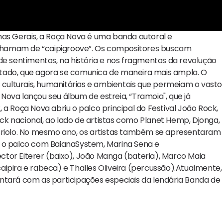
nas Gerais, a Roça Nova é uma banda autoral e
chamam de “caipigroove”. Os compositores buscam
de sentimentos, na história e nos fragmentos da revolução
tado, que agora se comunica de maneira mais ampla. O
s culturais, humanitárias e ambientais que permeiam o vasto
a Nova lançou seu álbum de estreia, “Tramoia", que já
a Roça Nova abriu o palco principal do Festival João Rock,
k nacional, ao lado de artistas como Planet Hemp, Djonga,
 e Criolo. No mesmo ano, os artistas também se apresentaram
o o palco com BaianaSystem, Marina Sena e
tor Eiterer (baixo), João Manga (bateria), Marco Maia
 caipira e rabeca) e Thalles Oliveira (percussão).Atualmente,
ntará com as participações especiais da lendária Banda de