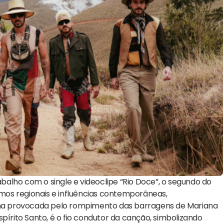
alho com o single e videoclipe “Rio Doce”, o segundo do
itmos regionais e influências contemporâneas,
na provocada pelo rompimento das barragens de Mariana
pírito Santo, é o fio condutor da canção, simbolizando