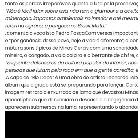
tanto as perdas irreparáveis quanto a luta pela preservaç
“Não é fácil falar sobre isso, não tem o glamour e a aceit
mineração, impactos ambientais no interior e até mesm
reforma agrária, é perigoso no Brasil. Mata.”
, comenta o vocalista Pedro TascaCom versos impactan
e “por ganância desse povo, hoje a vida é diferente”, a ob
mistura sons típicos de Minas Gerais com uma sonoridade 
mineiro, o congado, a viola caipira e o berrante de chifr
“Enquanto defensores da cultura popular do interior, nos
pessoas que lutam pela roça em que a gente acredita, es
.A capa de “Rio Doce” é uma obra do artista Leonardo Leit
álbum que o grupo está se preparando para lançar, Corta 
imagem retrata a enxurrada de lama que devastou Minas 
apocalípticos que denunciam o descaso e a negligência da
aparecem submersos na lama, representando o abandono 