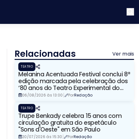
Relacionadas
Ver mais
TEATRO
​Melanina Acentuada Festival conclui 8ª
edição marcada pela celebração dos
‘80 anos do Teatro Experimental do
Negro’
|
06/08/2026 às 13:00
Por
Redação
TEATRO
Trupe Benkady celebra 15 anos com
circulação gratuita do espetáculo
"Sons d'Oeste" em São Paulo
|
20/07/2026 às 15:30
Por
Redação