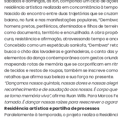
sábados e domingos, às 16h, compondo um ciclo de ações
residência artística realizada em concomitância à tempo
Nascido do encontro entre duas trajetórias que se cruzam
baiano, no funk e nas manifestações populares, “Dembwa
homens pretos, periféricos, afeminados e filhos de terre
como documento, território e encruzilhada. A obra pro
cura, resistência e afirmação, atravessando tempo e ance
Concebido como um espetáculo sankofa, “Dembwa” retorn
busca o chão das lavadeiras e ganhadeiras, o canto das y
elementos da dança contemporânea com gestos oriundos d
mapeando rotas de memória que se corporificam em ritmo
de tecidos e restos de roupas, também se inscreve com
retalhos que afirma sua beleza e sua força no presente.
“Dançamos nossos quintais, nossas dores e nossas alegr
reconhecimento e de saudação aos nossos. É corpo que l
se torna memória viva”
, afirma Ruan Wills. Para Marcos Fe
tomado. É dançar nossas raízes para reescrever o agora
Residência artística e partilha de processos
Paralelamente à temporada, o projeto realiza a Residên