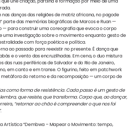
 que une criação, partilha e formação por meio de uma
rada.
 nas danças das religiões de matriz africana, no pagode
” parte das memórias biográficas de Marcos e Ruan —
iro — para construir uma coreografia que evoca o corpo
põe uma investigação sobre o movimento enquanto gesto de
stralidade com força poética e política.
a ao passado para reexistir no presente. É dança que
abás e o vento das encruzilhadas. Em cena, o duo mistura
as ruas periféricas de Salvador e do Rio de Janeiro,
, em canto e em transe. O figurino, feito em patchwork
o metáfora do retorno e da recomposição — um corpo de
ias como forma de resistência. Cada passo é um gesto de
embra, que resiste, que transforma. Corpo que, ao dançar,
rreira,
“retornar ao chão é compreender o que nos foi
”
.
cia Artística “Dembwa – Mapear o Movimento: tempo,