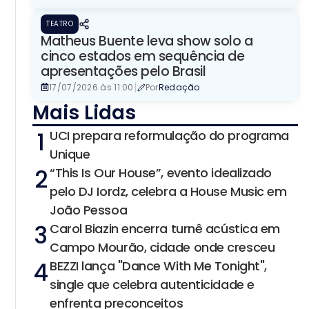
TEATRO
Matheus Buente leva show solo a
cinco estados em sequência de
apresentações pelo Brasil
|
17/07/2026 às 11:00
Por
Redação
Mais Lidas
1
UCI prepara reformulação do programa
Unique
2
“This Is Our House”, evento idealizado
pelo DJ Iordz, celebra a House Music em
João Pessoa
3
Carol Biazin encerra turnê acústica em
Campo Mourão, cidade onde cresceu
4
BEZZI lança "Dance With Me Tonight",
single que celebra autenticidade e
enfrenta preconceitos