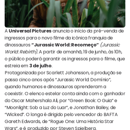
A
Universal Pictures
anuncia o início da pré-venda de
ingressos para o novo filme da icônica franquia de
dinossauros
“Jurassic World: Recomeço”
(Jurassic
World: Rebirth).
A partir de amanhã, 19 de junho, às 10h,
o público poderá garantir os ingressos para o filme, que
estreia em
3 de julho
.
Protagonizada por Scarlett Johansson, a produção se
passa cinco anos após “Jurassic World: Domínio”,
quando humanos e dinossauros aprenderam a
coexistir. O elenco estelar conta ainda com o ganhador
do Oscar Mahershala Ali, por “Green Book: O Guia” e
“Moonlight: Sob a Luz do Luar”, e Jonathan Bailey, de
“Wicked”. O longa é dirigido pelo vencedor do BAFTA
Gareth Edwards, de “Rogue One: Uma História Star
Wars”, e é produzido por Steven Spielberg.