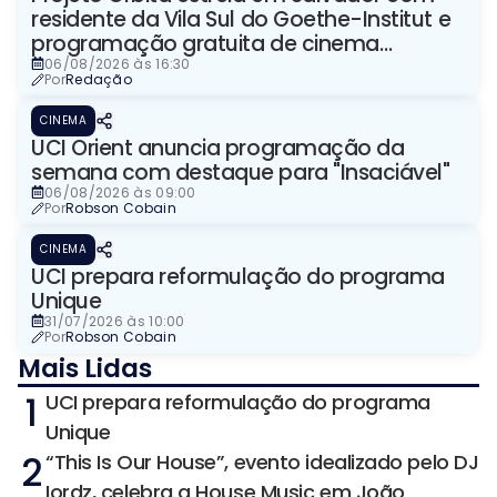
residente da Vila Sul do Goethe-Institut e
programação gratuita de cinema
imersivo
06/08/2026 às 16:30
Por
Redação
CINEMA
UCI Orient anuncia programação da
semana com destaque para "Insaciável"
06/08/2026 às 09:00
Por
Robson Cobain
CINEMA
UCI prepara reformulação do programa
Unique
31/07/2026 às 10:00
Por
Robson Cobain
Mais Lidas
1
UCI prepara reformulação do programa
Unique
2
“This Is Our House”, evento idealizado pelo DJ
Iordz, celebra a House Music em João