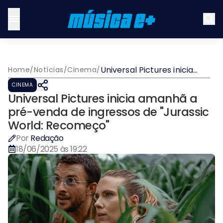
Universal Pictures inicia
Home
/
Notícias
/
Cinema
/
amanhã a pré-venda de
CINEMA
ingressos de "Jurassic
Universal Pictures inicia amanhã a
World: Recomeço"
pré-venda de ingressos de "Jurassic
World: Recomeço"
Por
Redação
18/06/2025 às 19:22