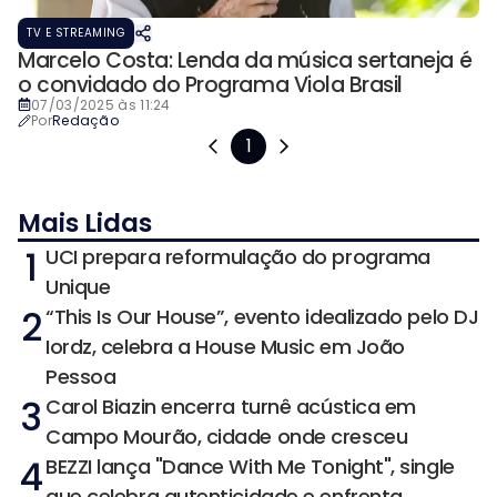
TV E STREAMING
Marcelo Costa: Lenda da música sertaneja é
o convidado do Programa Viola Brasil
07/03/2025 às 11:24
Por
Redação
1
Mais Lidas
1
UCI prepara reformulação do programa
Unique
2
“This Is Our House”, evento idealizado pelo DJ
Iordz, celebra a House Music em João
Pessoa
3
Carol Biazin encerra turnê acústica em
Campo Mourão, cidade onde cresceu
4
BEZZI lança "Dance With Me Tonight", single
que celebra autenticidade e enfrenta