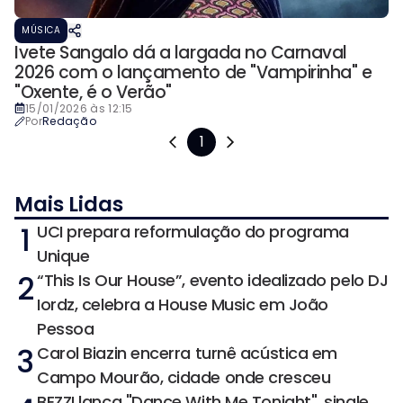
MÚSICA
Ivete Sangalo dá a largada no Carnaval
2026 com o lançamento de "Vampirinha" e
"Oxente, é o Verão"
15/01/2026 às 12:15
Por
Redação
1
Mais Lidas
1
UCI prepara reformulação do programa
Unique
2
“This Is Our House”, evento idealizado pelo DJ
Iordz, celebra a House Music em João
Pessoa
3
Carol Biazin encerra turnê acústica em
Campo Mourão, cidade onde cresceu
BEZZI lança "Dance With Me Tonight", single