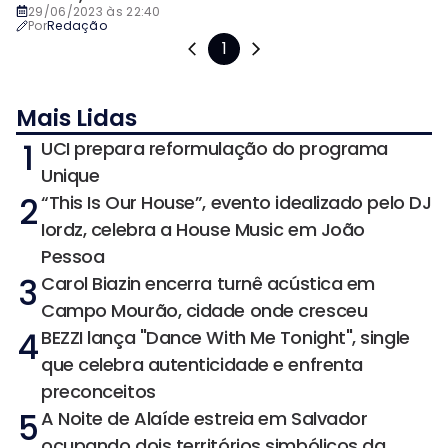
29/06/2023 às 22:40
Por
Redação
1
Mais Lidas
1
UCI prepara reformulação do programa
Unique
2
“This Is Our House”, evento idealizado pelo DJ
Iordz, celebra a House Music em João
Pessoa
3
Carol Biazin encerra turnê acústica em
Campo Mourão, cidade onde cresceu
4
BEZZI lança "Dance With Me Tonight", single
que celebra autenticidade e enfrenta
preconceitos
5
A Noite de Alaíde estreia em Salvador
ocupando dois territórios simbólicos da