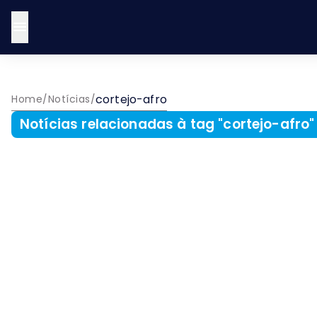
cortejo-afro
Home
/
Notícias
/
Notícias relacionadas à tag "
cortejo-afro
"