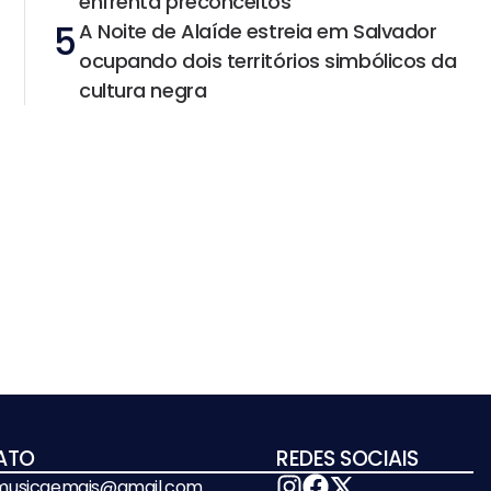
enfrenta preconceitos
5
A Noite de Alaíde estreia em Salvador
ocupando dois territórios simbólicos da
cultura negra
ATO
REDES SOCIAIS
emusicaemais@gmail.com