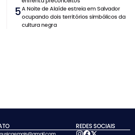
enfrenta preconceitos
5
A Noite de Alaíde estreia em Salvador
ocupando dois territórios simbólicos da
cultura negra
ATO
REDES SOCIAIS
emusicaemais@gmail.com