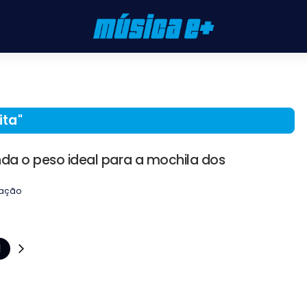
ita
"
nda o peso ideal para a mochila dos
ação
1