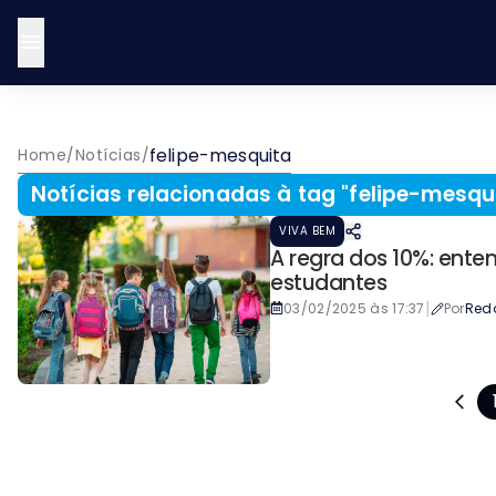
felipe-mesquita
Home
/
Notícias
/
Notícias relacionadas à tag "
felipe-mesqu
VIVA BEM
A regra dos 10%: ente
estudantes
|
03/02/2025 às 17:37
Por
Red