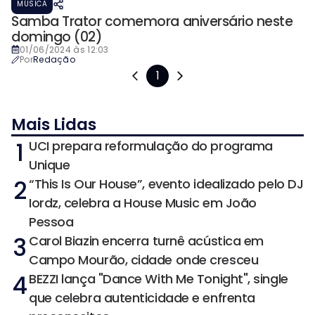
MÚSICA
Samba Trator comemora aniversário neste
domingo (02)
01/06/2024 às 12:03
Por
Redação
1
Mais Lidas
1
UCI prepara reformulação do programa
Unique
2
“This Is Our House”, evento idealizado pelo DJ
Iordz, celebra a House Music em João
Pessoa
3
Carol Biazin encerra turnê acústica em
Campo Mourão, cidade onde cresceu
4
BEZZI lança "Dance With Me Tonight", single
que celebra autenticidade e enfrenta