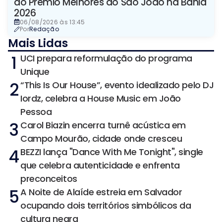
do Premio Melhores do São João na Bahia
2026
06/08/2026 às 13:45
Por
Redação
Mais Lidas
1
UCI prepara reformulação do programa
Unique
2
“This Is Our House”, evento idealizado pelo DJ
Iordz, celebra a House Music em João
Pessoa
3
Carol Biazin encerra turnê acústica em
Campo Mourão, cidade onde cresceu
4
BEZZI lança "Dance With Me Tonight", single
que celebra autenticidade e enfrenta
preconceitos
5
A Noite de Alaíde estreia em Salvador
ocupando dois territórios simbólicos da
cultura negra