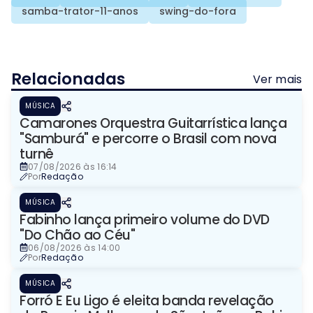
samba-trator-11-anos
swing-do-fora
Relacionadas
Ver mais
MÚSICA
Camarones Orquestra Guitarrística lança
"Samburá" e percorre o Brasil com nova
turnê
07/08/2026 às 16:14
Por
Redação
MÚSICA
Fabinho lança primeiro volume do DVD
"Do Chão ao Céu"
06/08/2026 às 14:00
Por
Redação
MÚSICA
Forró E Eu Ligo é eleita banda revelação