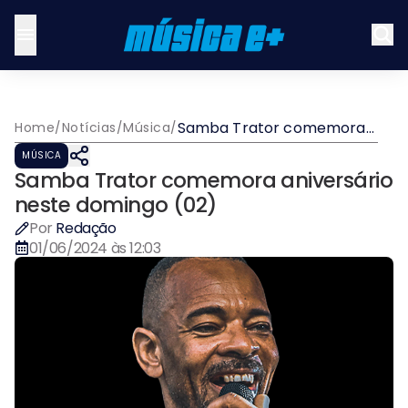
Samba Trator comemora
Home
/
Notícias
/
Música
/
aniversário neste domingo
MÚSICA
(02)
Samba Trator comemora aniversário
neste domingo (02)
Por
Redação
01/06/2024 às 12:03