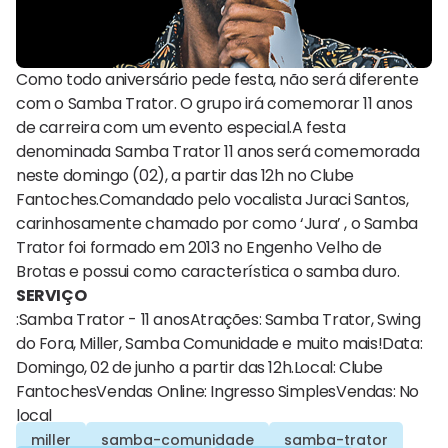
Como todo aniversário pede festa, não será diferente
com o Samba Trator. O grupo irá comemorar 11 anos
de carreira com um evento especial.A festa
denominada Samba Trator 11 anos será comemorada
neste domingo (02), a partir das 12h no Clube
Fantoches.Comandado pelo vocalista Juraci Santos,
carinhosamente chamado por como ‘Jura’ , o Samba
Trator foi formado em 2013 no Engenho Velho de
Brotas e possui como característica o samba duro.
SERVIÇO
:Samba Trator - 11 anosAtrações: Samba Trator, Swing
do Fora, Miller, Samba Comunidade e muito mais!Data:
Domingo, 02 de junho a partir das 12h.Local: Clube
FantochesVendas Online: Ingresso SimplesVendas: No
local
miller
samba-comunidade
samba-trator