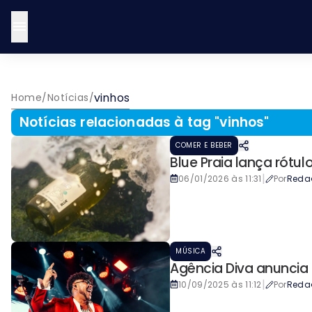
vinhos
Home
/
Notícias
/
Notícias relacionadas à tag "
vinhos
"
COMER E BEBER
Blue Praia lança rótu
|
06/01/2026 às 11:31
Por
Reda
MÚSICA
Agência Diva anuncia 
|
10/09/2025 às 11:12
Por
Reda