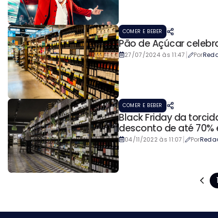
COMER E BEBER
Pão de Açúcar celebr
|
27/07/2024 às 11:47
Por
Red
COMER E BEBER
Black Friday da torcid
desconto de até 70% 
|
04/11/2022 às 11:07
Por
Reda