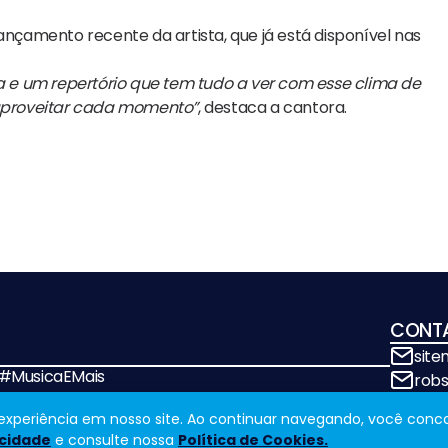
ançamento recente da artista, que já está disponível nas
 e um repertório que tem tudo a ver com esse clima de
e aproveitar cada momento”
, destaca a cantora.
CONT
sit
! #MusicaEMais
rob
a experiência em nosso site. Ao continuar navegando, você conc
acidade
e consulte nossa
Política de Cookies.