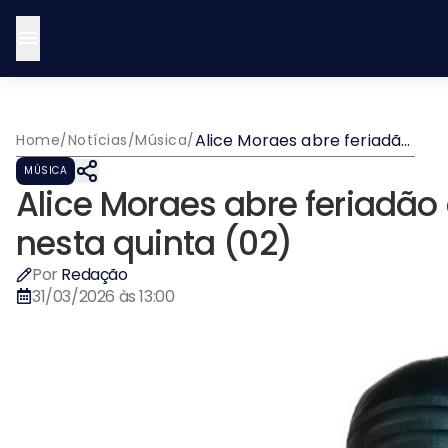
Alice Moraes abre feriadão
Home
/
Notícias
/
Música
/
com show em Salvador
MÚSICA
nesta quinta (02)
Alice Moraes abre feriadã
nesta quinta (02)
Por
Redação
31/03/2026 às 13:00