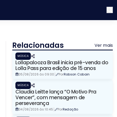
Relacionadas
Ver mais
MÚSICA
Lollapalooza Brasil inicia pré-venda do
Lolla Pass para edição de 15 anos
|
05/08/2026 às 09:00
Por
Robson Cobain
MÚSICA
Claudia Leitte lança “O Motivo Pra
Vencer”, com mensagem de
perseverança
|
04/08/2026 às 10:45
Por
Redação