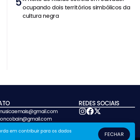
5
ocupando dois territórios simbólicos da
cultura negra
ATO
REDES SOCIAIS
emusicaemais@gmail.com
soncobain@gmail.com
orda em contribuir para os dados
FECHAR