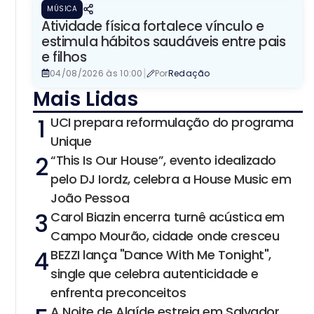
MÚSICA
Atividade física fortalece vínculo e
estimula hábitos saudáveis entre pais
e filhos
|
04/08/2026 às 10:00
Por
Redação
Mais Lidas
1
UCI prepara reformulação do programa
Unique
2
“This Is Our House”, evento idealizado
pelo DJ Iordz, celebra a House Music em
João Pessoa
3
Carol Biazin encerra turnê acústica em
Campo Mourão, cidade onde cresceu
4
BEZZI lança "Dance With Me Tonight",
single que celebra autenticidade e
enfrenta preconceitos
A Noite de Alaíde estreia em Salvador