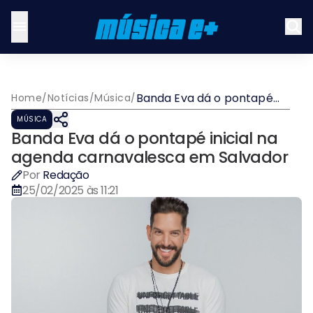
Banda Eva dá o pontapé
Home
/
Notícias
/
Música
/
inicial na agenda
MÚSICA
carnavalesca em Salvador
Banda Eva dá o pontapé inicial na
agenda carnavalesca em Salvador
Por
Redação
25/02/2025 às 11:21