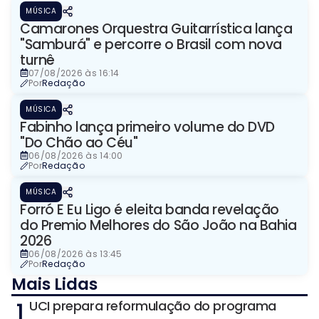
MÚSICA
Camarones Orquestra Guitarrística lança
"Samburá" e percorre o Brasil com nova
turnê
07/08/2026 às 16:14
Por
Redação
MÚSICA
Fabinho lança primeiro volume do DVD
"Do Chão ao Céu"
06/08/2026 às 14:00
Por
Redação
MÚSICA
Forró E Eu Ligo é eleita banda revelação
do Premio Melhores do São João na Bahia
2026
06/08/2026 às 13:45
Por
Redação
Mais Lidas
1
UCI prepara reformulação do programa