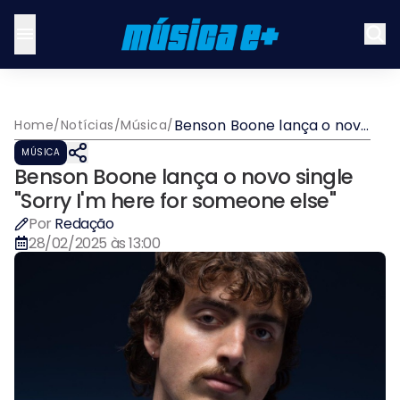
Benson Boone lança o novo
Home
/
Notícias
/
Música
/
single "Sorry I'm here for
MÚSICA
someone else"
Benson Boone lança o novo single
"Sorry I'm here for someone else"
Por
Redação
28/02/2025 às 13:00