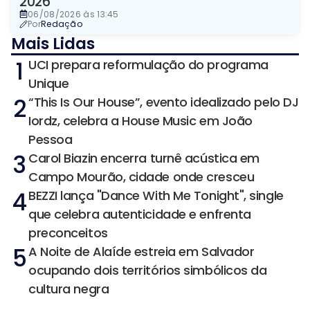
2026
06/08/2026 às 13:45
Por
Redação
Mais Lidas
1
UCI prepara reformulação do programa
Unique
2
“This Is Our House”, evento idealizado pelo DJ
Iordz, celebra a House Music em João
Pessoa
3
Carol Biazin encerra turnê acústica em
Campo Mourão, cidade onde cresceu
4
BEZZI lança "Dance With Me Tonight", single
que celebra autenticidade e enfrenta
preconceitos
5
A Noite de Alaíde estreia em Salvador
ocupando dois territórios simbólicos da
cultura negra