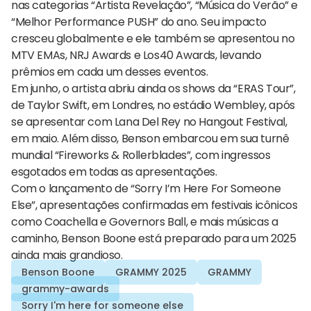
nas categorias “Artista Revelação”, “Música do Verão” e
“Melhor Performance PUSH” do ano. Seu impacto
cresceu globalmente e ele também se apresentou no
MTV EMAs, NRJ Awards e Los40 Awards, levando
prêmios em cada um desses eventos.
Em junho, o artista abriu ainda os shows da “ERAS Tour”,
de Taylor Swift, em Londres, no estádio Wembley, após
se apresentar com Lana Del Rey no Hangout Festival,
em maio. Além disso, Benson embarcou em sua turnê
mundial “Fireworks & Rollerblades”, com ingressos
esgotados em todas as apresentações.
Com o lançamento de “Sorry I’m Here For Someone
Else”, apresentações confirmadas em festivais icônicos
como Coachella e Governors Ball, e mais músicas a
caminho, Benson Boone está preparado para um 2025
ainda mais grandioso.
Benson Boone
GRAMMY 2025
GRAMMY
grammy-awards
Sorry I'm here for someone else