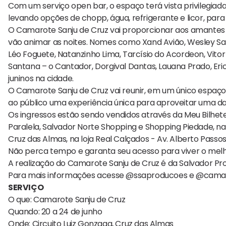
Com um serviço open bar, o espaço terá vista privilegiada
levando opções de chopp, água, refrigerante e licor, para
O Camarote Sanju de Cruz vai proporcionar aos amantes d
vão animar as noites. Nomes como Xand Avião, Wesley Sa
Léo Foguete, Natanzinho Lima, Tarcísio do Acordeon, Vito
Santana – o Cantador, Dorgival Dantas, Lauana Prado, Eri
juninos na cidade.
O Camarote Sanju de Cruz vai reunir, em um único espaço
ao público uma experiência única para aproveitar uma d
Os ingressos estão sendo vendidos através da Meu Bilhet
Paralela, Salvador Norte Shopping e Shopping Piedade, na 
Cruz das Almas, na loja Real Calçados - Av. Alberto Passos,
Não perca tempo e garanta seu acesso para viver o melh
A realização do Camarote Sanju de Cruz é da Salvador Pro
Para mais informações acesse @ssaproducoes e @camar
SERVIÇO
O que: Camarote Sanju de Cruz
Quando: 20 a 24 de junho
Onde: Circuito Luiz Gonzaga, Cruz das Almas