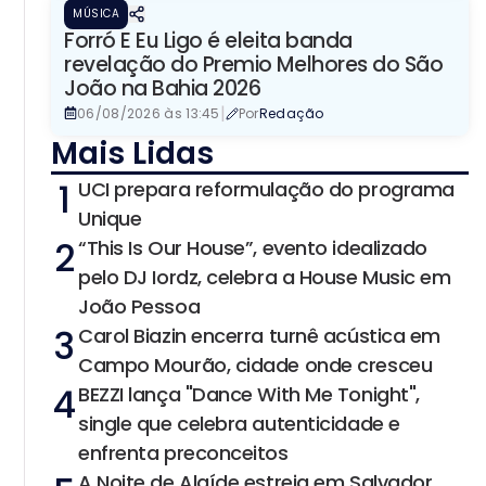
MÚSICA
Forró E Eu Ligo é eleita banda
revelação do Premio Melhores do São
João na Bahia 2026
|
06/08/2026 às 13:45
Por
Redação
Mais Lidas
1
UCI prepara reformulação do programa
Unique
2
“This Is Our House”, evento idealizado
pelo DJ Iordz, celebra a House Music em
João Pessoa
3
Carol Biazin encerra turnê acústica em
Campo Mourão, cidade onde cresceu
4
BEZZI lança "Dance With Me Tonight",
single que celebra autenticidade e
enfrenta preconceitos
A Noite de Alaíde estreia em Salvador