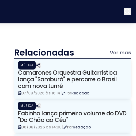
Relacionadas
Ver mais
MÚSICA
Camarones Orquestra Guitarrística
lança "Samburá" e percorre o Brasil
com nova turnê
|
07/08/2026 às 16:14
Por
Redação
MÚSICA
Fabinho lança primeiro volume do DVD
"Do Chão ao Céu"
|
06/08/2026 às 14:00
Por
Redação