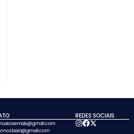
ATO
REDES SOCIAIS
emusicaemais@gmail.com
soncobain@gmail.com