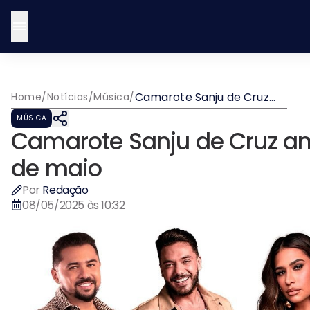
Camarote Sanju de Cruz
Home
/
Notícias
/
Música
/
anuncia virada de lote dia
MÚSICA
12 de maio
Camarote Sanju de Cruz anu
de maio
Por
Redação
08/05/2025 às 10:32