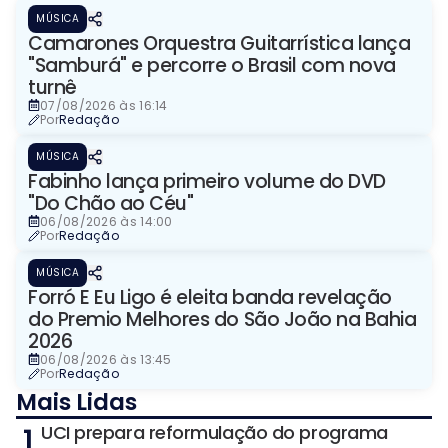
MÚSICA
Camarones Orquestra Guitarrística lança
"Samburá" e percorre o Brasil com nova
turnê
07/08/2026 às 16:14
Por
Redação
MÚSICA
Fabinho lança primeiro volume do DVD
"Do Chão ao Céu"
06/08/2026 às 14:00
Por
Redação
MÚSICA
Forró E Eu Ligo é eleita banda revelação
do Premio Melhores do São João na Bahia
2026
06/08/2026 às 13:45
Por
Redação
Mais Lidas
1
UCI prepara reformulação do programa