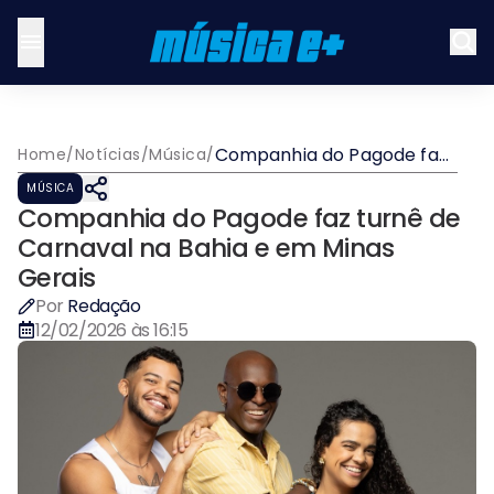
Companhia do Pagode faz
Home
/
Notícias
/
Música
/
turnê de Carnaval na Bahia
MÚSICA
e em Minas Gerais
Companhia do Pagode faz turnê de
Carnaval na Bahia e em Minas
Gerais
Por
Redação
12/02/2026 às 16:15