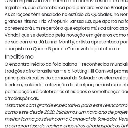
O Notting Hill Carnival é uma festa carnavalesca com infl
Inglaterra, que desembarca pela primeira vez no Brasil pa
As atrações têm ensaiado no estúdio do Quabales, no Nord
grandes hits no Trio Afropunk. Larissa Luz, que aporta na 
apresentará um repertório que explora música afrodiaspó
Vandal, que se destaca pela inovação em gêneros como o 
de sua carreira. Já Lunna Montty, artista apresentada po
conquistou a Queen B para o Carnaval da plataforma.
Ineditismo
O encontro inédito da folia baiana – reconhecida mundi
tradições afro-brasileiras – e o Notting Hill Carnival p
principais circuitos do carnaval de Salvador os elementos
londrino, incluindo a utilização do steelpan, um instrumen
participação irá celebrar as afinidades e semelhanças d
afrodiaspóricas.
“
Estamos com grande expectativa para este reencontro
como esse desde 2020, iniciamos um novo ano de projet
melhor forma possível: com o Carnaval de Salvador. Ver
o compromisso de realizar encontros afrodiaspóricos ún