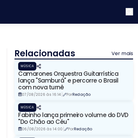
Relacionadas
Ver mais
MÚSICA
Camarones Orquestra Guitarrística
lança "Samburá" e percorre o Brasil
com nova turnê
|
07/08/2026 às 16:14
Por
Redação
MÚSICA
Fabinho lança primeiro volume do DVD
"Do Chão ao Céu"
|
06/08/2026 às 14:00
Por
Redação