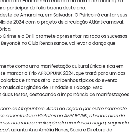
uência afro-caribenha realizada no bairro de Londres, na
ra participar da folia baiana deste ano.
este de Amaralina, em Salvador. O Psirico irá cantar seus
folia de 2024 com o projeto de circulação Atlânticarnaval,
rica.
Grime e o Drill, promete apresentar na roda os sucessos
r Beyoncé no Club Renaissance, vai levar a dança que
almente como uma manifestação cultural única e rica em
romete marcar o Trio AFROPUNK 2024, que trará para um dos
 coloridos e ritmos afro-caribenhos típicos do evento
to musical originário de Trindade e Tobago. Essa
as duas festas, destacando a importância de manifestações
 com os Afropunkers. Além da espera por outro momento
os conectados à Plataforma AFROPUNK, abrindo alas da
emos nas ruas a exaltação da excelência negra, seguindo
icos
”, adianta Ana Amélia Nunes, Sócia e Diretora de