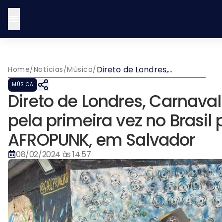
Direto de Londres,
Home
/
Notícias
/
Música
/
Carnaval de Notting Hill
MÚSICA
desembarca pela primeira
Direto de Londres, Carnava
vez no Brasil para desfile
no Trio AFROPUNK, em
pela primeira vez no Brasil 
Salvador
AFROPUNK, em Salvador
08/02/2024 às 14:57