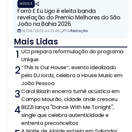
MÚSICA
Forró E Eu Ligo é eleita banda
revelação do Premio Melhores do São
João na Bahia 2026
|
06/08/2026 às 13:45
Por
Redação
Mais Lidas
1
UCI prepara reformulação do programa
Unique
2
“This Is Our House”, evento idealizado
pelo DJ Iordz, celebra a House Music em
João Pessoa
3
Carol Biazin encerra turnê acústica em
Campo Mourão, cidade onde cresceu
4
BEZZI lança "Dance With Me Tonight",
single que celebra autenticidade e
enfrenta preconceitos
A Noite de Alaíde estreia em Salvador