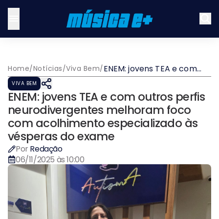
ENEM: jovens TEA e com
Home
/
Notícias
/
Viva Bem
/
outros perfis
VIVA BEM
neurodivergentes
ENEM: jovens TEA e com outros perfis
melhoram foco com
acolhimento especializado
neurodivergentes melhoram foco
às vésperas do exame
com acolhimento especializado às
vésperas do exame
Por
Redação
06/11/2025 às 10:00