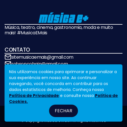
Música, teatro, cinema, gastronomia, moda e muito
mais! #MusicaEMais
CONTATO
sitemusicaemais@gmail.com
robsoncobain@gmail.com
Nós utilizamos cookies para aprimorar e personalizar a
sua experiência em nosso site. Ao continuar
REDES SOCIAIS
navegando, você concorda em contribuir para os
dados estatísticos de melhoria. Conheça nossa
Política de Privacidade
e consulte nossa
Política de
Cookies.
FECHAR
Fale Conosco
Legal
Design by
NVGO
© Copyright Música e Mais. All Rights Reserved