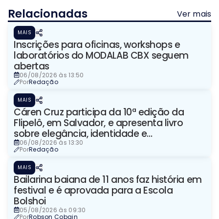
Relacionadas
Ver mais
MAIS
Inscrições para oficinas, workshops e
laboratórios do MODALAB CBX seguem
abertas
06/08/2026 às 13:50
Por
Redação
MAIS
Cáren Cruz participa da 10ª edição da
Flipelô, em Salvador, e apresenta livro
sobre elegância, identidade e
representação
06/08/2026 às 13:30
Por
Redação
MAIS
Bailarina baiana de 11 anos faz história em
festival e é aprovada para a Escola
Bolshoi
05/08/2026 às 09:30
Por
Robson Cobain