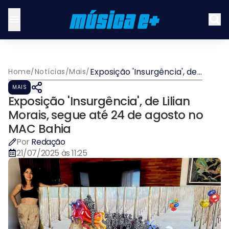
​Exposição 'Insurgência', de
Home
/
Notícias
/
Mais
/
Lilian Morais, segue até 24
MAIS
de agosto no MAC Bahia
​Exposição 'Insurgência', de Lilian
Morais, segue até 24 de agosto no
MAC Bahia
Por
Redação
21/07/2025 às 11:25