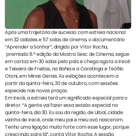
Após uma trajetória de sucesso com estreia nacional
em 32 cidades e 57 salas de
cinema
, o documentário
“Aprender a Sonhar”, dirigido por Vítor Rocha,
premiado 8.ª edição da Mostra Sesc de
Cinema
, segue
em cartaz em 30 salas pelo país e chega agora a Irecê
e Teixeira de Freitas, na Bahia e a Caratinga e Teófilo
Otoni, em Minas Gerais. As exibições acontecem a
partir da quinta-feira, 30 de outubro, com sessões
especiais nas novas praças.
Em Irecê, a estreia terá um significado especial para o
diretor. “A gente vai fazer essa sessão especial na
quinta-feira, dia 30. Eu sou da região, de Uibaí, cidade
vizinha de Irecê, onde meu pai e meu avô nasceram.
Tenho uma ligação muito forte com esse lugar, porque
cresci indo para lá”, conta Vítor Rocha. A sessão