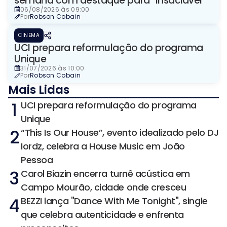
semana com destaque para "Insaciável"
06/08/2026 às 09:00
Por
Robson Cobain
CINEMA
UCI prepara reformulação do programa
Unique
31/07/2026 às 10:00
Por
Robson Cobain
Mais Lidas
1
UCI prepara reformulação do programa
Unique
2
“This Is Our House”, evento idealizado pelo DJ
Iordz, celebra a House Music em João
Pessoa
3
Carol Biazin encerra turnê acústica em
Campo Mourão, cidade onde cresceu
4
BEZZI lança "Dance With Me Tonight", single
que celebra autenticidade e enfrenta