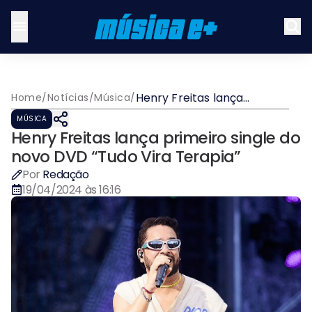
Henry Freitas lança
Home
/
Notícias
/
Música
/
primeiro single do novo
MÚSICA
DVD “Tudo Vira Terapia”
Henry Freitas lança primeiro single do
novo DVD “Tudo Vira Terapia”
Por
Redação
19/04/2024 às 16:16