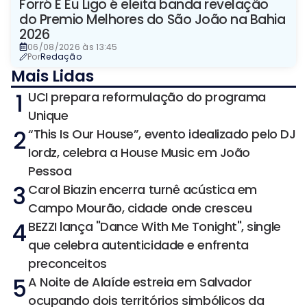
Forró E Eu Ligo é eleita banda revelação
do Premio Melhores do São João na Bahia
2026
06/08/2026 às 13:45
Por
Redação
Mais Lidas
1
UCI prepara reformulação do programa
Unique
2
“This Is Our House”, evento idealizado pelo DJ
Iordz, celebra a House Music em João
Pessoa
3
Carol Biazin encerra turnê acústica em
Campo Mourão, cidade onde cresceu
4
BEZZI lança "Dance With Me Tonight", single
que celebra autenticidade e enfrenta
preconceitos
5
A Noite de Alaíde estreia em Salvador
ocupando dois territórios simbólicos da