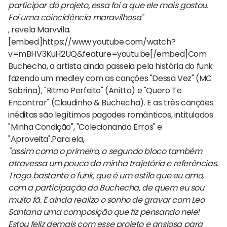
participar do projeto, essa foi a que ele mais gostou.
Foi uma coincidência maravilhosa"
, revela Marvvila.
[embed]https://www.youtube.com/watch?
v=mBHV3KuH2UQ&feature=youtu.be[/embed]Com
Buchecha, a artista ainda passeia pela história do funk
fazendo um medley com as canções "Dessa Vez" (MC
Sabrina), "Ritmo Perfeito" (Anitta) e "Quero Te
Encontrar" (Claudinho & Buchecha). E as três canções
inéditas são legítimos pagodes românticos, intitulados
"Minha Condição", "Colecionando Erros" e
"Aproveita".Para ela,
"assim como o primeiro, o segundo bloco também
atravessa um pouco da minha trajetória e referências.
Trago bastante o funk, que é um estilo que eu amo,
com a participação do Buchecha, de quem eu sou
muito fã. E ainda realizo o sonho de gravar com Leo
Santana uma composição que fiz pensando nele!
Estou feliz demais com esse projeto e ansiosa para