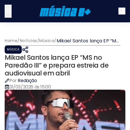
Mikael Santos lança EP “MS
Home
/
Notícias
/
Música
/
no Paredão III” e prepara
MÚSICA
estreia de audiovisual em
Mikael Santos lança EP “MS no
abril
Paredão III” e prepara estreia de
audiovisual em abril
Por
Redação
31/03/2026 às 15:00