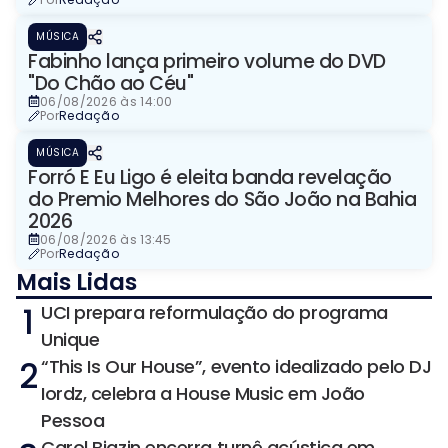
MÚSICA
Fabinho lança primeiro volume do DVD
"Do Chão ao Céu"
06/08/2026 às 14:00
Por
Redação
MÚSICA
Forró E Eu Ligo é eleita banda revelação
do Premio Melhores do São João na Bahia
2026
06/08/2026 às 13:45
Por
Redação
Mais Lidas
1
UCI prepara reformulação do programa
Unique
2
“This Is Our House”, evento idealizado pelo DJ
Iordz, celebra a House Music em João
Pessoa
Carol Biazin encerra turnê acústica em