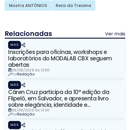
Mostra ANTÔNIOS
Reza da Trezena
Relacionadas
Ver mais
MAIS
Inscrições para oficinas, workshops e
laboratórios do MODALAB CBX seguem
abertas
06/08/2026 às 13:50
Por
Redação
MAIS
Cáren Cruz participa da 10ª edição da
Flipelô, em Salvador, e apresenta livro
sobre elegância, identidade e
representação
06/08/2026 às 13:30
Por
Redação
MAIS