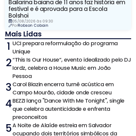
Bailarina baiana de 11 anos faz história em
festival e é aprovada para a Escola
Bolshoi
05/08/2026 às 09:30
Por
Robson Cobain
Mais Lidas
1
UCI prepara reformulação do programa
Unique
2
“This Is Our House”, evento idealizado pelo DJ
Iordz, celebra a House Music em João
Pessoa
3
Carol Biazin encerra turnê acústica em
Campo Mourão, cidade onde cresceu
4
BEZZI lança "Dance With Me Tonight", single
que celebra autenticidade e enfrenta
preconceitos
5
A Noite de Alaíde estreia em Salvador
ocupando dois territórios simbólicos da