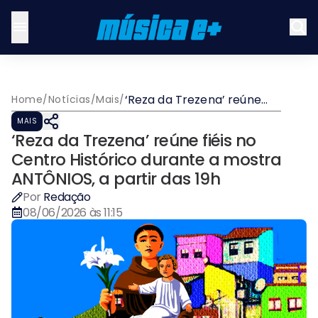
‘Reza da Trezena’ reúne
Home
/
Notícias
/
Mais
/
fiéis no Centro Histórico
MAIS
durante a mostra
‘Reza da Trezena’ reúne fiéis no
ANTÔNIOS, a partir das 19h
Centro Histórico durante a mostra
ANTÔNIOS, a partir das 19h
Por
Redação
08/06/2026 às 11:15