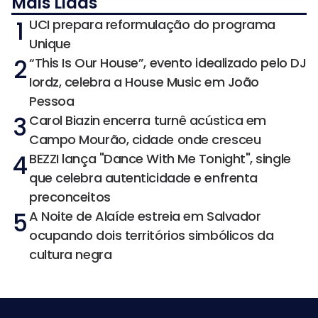
Mais Lidas
1
UCI prepara reformulação do programa
Unique
2
“This Is Our House”, evento idealizado pelo DJ
Iordz, celebra a House Music em João
Pessoa
3
Carol Biazin encerra turnê acústica em
Campo Mourão, cidade onde cresceu
4
BEZZI lança "Dance With Me Tonight", single
que celebra autenticidade e enfrenta
preconceitos
5
A Noite de Alaíde estreia em Salvador
ocupando dois territórios simbólicos da
cultura negra