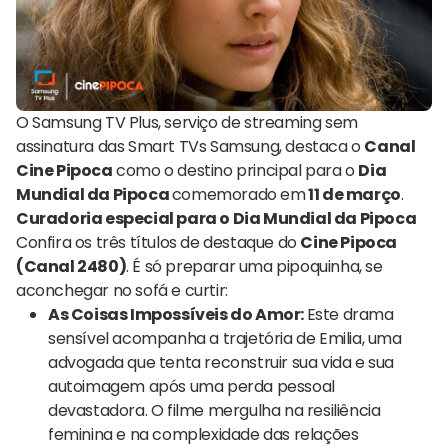
O Samsung TV Plus, serviço de streaming sem
assinatura das Smart TVs Samsung, destaca o
Canal
Cine Pipoca
como o destino principal para o
Dia
Mundial da Pipoca
comemorado em
11 de março
.
Curadoria especial para o Dia Mundial da Pipoca
Confira os três títulos de destaque do
Cine Pipoca
(Canal 2480)
. É só preparar uma pipoquinha, se
aconchegar no sofá e curtir:
As Coisas Impossíveis do Amor:
Este drama
sensível acompanha a trajetória de Emilia, uma
advogada que tenta reconstruir sua vida e sua
autoimagem após uma perda pessoal
devastadora. O filme mergulha na resiliência
feminina e na complexidade das relações