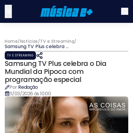
Home
/
Notícias
/
TV e Streaming
/
Samsung TV Plus celebra o
Dia Mundial da Pipoca com
TV E STREAMING
programação especial
Samsung TV Plus celebra o Dia
Mundial da Pipoca com
programação especial
Por
Redação
11/03/2026 às 10:00