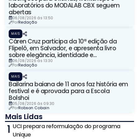
laboratórios do MODALAB CBX seguem
abertas
06/08/2026 às 13:50
Por
Redação
MAIS
Cáren Cruz participa da 10ª edição da
Flipelô, em Salvador, e apresenta livro
sobre elegância, identidade e
representação
06/08/2026 às 13:30
Por
Redação
MAIS
Bailarina baiana de 11 anos faz história em
festival e é aprovada para a Escola
Bolshoi
05/08/2026 às 09:30
Por
Robson Cobain
Mais Lidas
1
UCI prepara reformulação do programa
Unique