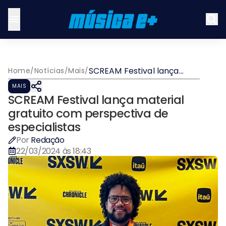
SCREAM Festival lança
Home
/
Notícias
/
Mais
/
material gratuito com
MAIS
perspectiva de
SCREAM Festival lança material
especialistas
gratuito com perspectiva de
especialistas
Por
Redação
22/03/2024 às 18:43