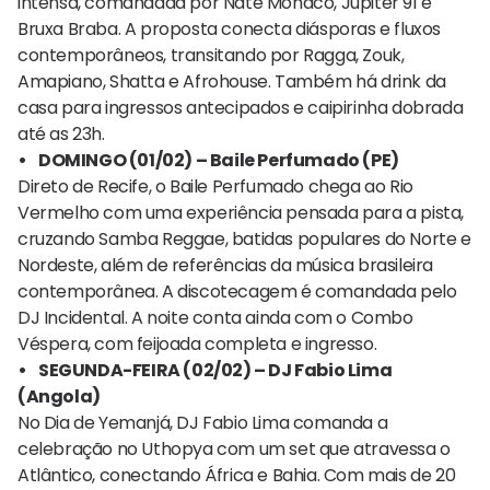
intensa, comandada por Nate Mônaco, Júpiter 91 e
Bruxa Braba. A proposta conecta diásporas e fluxos
contemporâneos, transitando por Ragga, Zouk,
Amapiano, Shatta e Afrohouse. Também há drink da
casa para ingressos antecipados e caipirinha dobrada
até as 23h.
• DOMINGO (01/02) – Baile Perfumado (PE)
Direto de Recife, o Baile Perfumado chega ao Rio
Vermelho com uma experiência pensada para a pista,
cruzando Samba Reggae, batidas populares do Norte e
Nordeste, além de referências da música brasileira
contemporânea. A discotecagem é comandada pelo
DJ Incidental. A noite conta ainda com o Combo
Véspera, com feijoada completa e ingresso.
• SEGUNDA-FEIRA (02/02) – DJ Fabio Lima
(Angola)
No Dia de Yemanjá, DJ Fabio Lima comanda a
celebração no Uthopya com um set que atravessa o
Atlântico, conectando África e Bahia. Com mais de 20