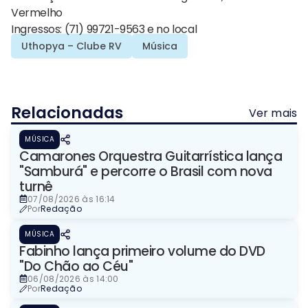
Vermelho
Ingressos: (71) 99721-9563 e no local
Uthopya – Clube RV
Música
Relacionadas
Ver mais
MÚSICA
Camarones Orquestra Guitarrística lança
"Samburá" e percorre o Brasil com nova
turnê
07/08/2026 às 16:14
Por
Redação
MÚSICA
Fabinho lança primeiro volume do DVD
"Do Chão ao Céu"
06/08/2026 às 14:00
Por
Redação