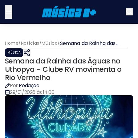
Semana da Rainha das
Home
/
Notícias
/
Música
/
Águas no Uthopya – Clube
MÚSICA
RV movimenta o Rio
Semana da Rainha das Águas no
Vermelho
Uthopya – Clube RV movimenta o
Rio Vermelho
Por
Redação
29/01/2026 às 14:00