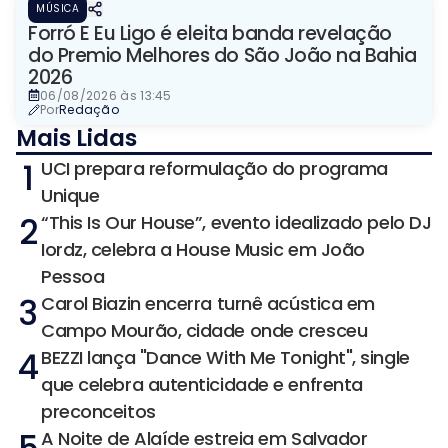
MÚSICA
Forró E Eu Ligo é eleita banda revelação
do Premio Melhores do São João na Bahia
2026
06/08/2026 às 13:45
Por
Redação
Mais Lidas
1
UCI prepara reformulação do programa
Unique
2
“This Is Our House”, evento idealizado pelo DJ
Iordz, celebra a House Music em João
Pessoa
3
Carol Biazin encerra turnê acústica em
Campo Mourão, cidade onde cresceu
4
BEZZI lança "Dance With Me Tonight", single
que celebra autenticidade e enfrenta
preconceitos
A Noite de Alaíde estreia em Salvador