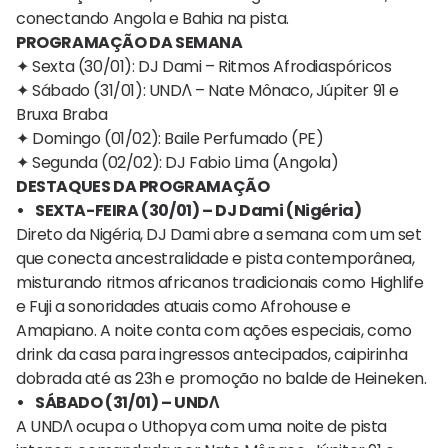
conectando Angola e Bahia na pista.
PROGRAMAÇÃO DA SEMANA
✦ Sexta (30/01): DJ Dami – Ritmos Afrodiaspóricos
✦ Sábado (31/01): UNDΛ – Nate Mônaco, Júpiter 91 e
Bruxa Braba
✦ Domingo (01/02): Baile Perfumado (PE)
✦ Segunda (02/02): DJ Fabio Lima (Angola)
DESTAQUES DA PROGRAMAÇÃO
• SEXTA-FEIRA (30/01) – DJ Dami (Nigéria)
Direto da Nigéria, DJ Dami abre a semana com um set
que conecta ancestralidade e pista contemporânea,
misturando ritmos africanos tradicionais como Highlife
e Fuji a sonoridades atuais como Afrohouse e
Amapiano. A noite conta com ações especiais, como
drink da casa para ingressos antecipados, caipirinha
dobrada até as 23h e promoção no balde de Heineken.
• SÁBADO (31/01) – UNDΛ
A UNDΛ ocupa o Uthopya com uma noite de pista