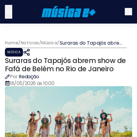
Suraras do Tapajós abrem
Home
/
Notícias
/
Música
/
show de Fafá de Belém no
MÚSICA
Rio de Janeiro
Suraras do Tapajós abrem show de
Fafá de Belém no Rio de Janeiro
Por
Redação
18/05/2026 às 10:00