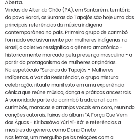
Aberta.
Vindas de Alter do Chão (PA), em Santarém, território
do povo Borari, as Suraras do Tapajós são hoje uma das
principais referências da música indígena
contemporânea no país. Primeiro grupo de carimbó
formado exclusivamente por mulheres indígenas no
Brasil, o coletivo ressignifica o gênero amazônico -
historicamente marcado pela presença masculina - a
partir do protagonismo de mulheres originárias.
No espetáculo “Suraras do Tapajós – Mulheres
Indígenas, a Voz da Resistência”, o grupo mistura
celebração, ritual e manifesto em uma experiência
cênica que reúne música, dança e práticas ancestrais.
A sonoridade parte do carimbó tradicional, com
curimbós, maracas e arranjos vocais em coro, reunindo
canções autorais, faixas do álbum “A Força Que Vem
das Águas - Kiribasáwa Yúri Yí-Itá” e referências a
mestres do gênero, como Dona Onete.
Nas letras, um mergulho pelas relações com a