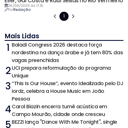
Eller, Gal Costa e Raul Seixas no Rio Vermelho
26/09/2025 às 11:15
Por
Redação
1
Mais Lidas
1
Baladi Congress 2026 destaca força
nordestina na dança árabe e já tem 80% das
vagas preenchidas
2
UCI prepara reformulação do programa
Unique
3
“This Is Our House”, evento idealizado pelo DJ
Iordz, celebra a House Music em João
Pessoa
4
Carol Biazin encerra turnê acústica em
Campo Mourão, cidade onde cresceu
5
BEZZI lança "Dance With Me Tonight", single