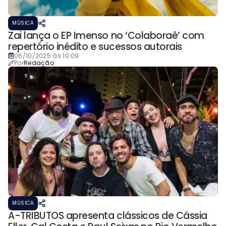
MÚSICA
Zai lança o EP Imenso no ‘Colaboraê’ com
repertório inédito e sucessos autorais
06/10/2025 às 10:09
Por
Redação
MÚSICA
A-TRIBUTOS apresenta clássicos de Cássia