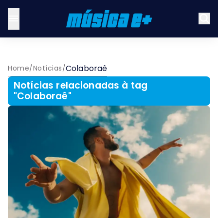
Colaboraê
Home
/
Notícias
/
Notícias relacionadas à tag
"
Colaboraê
"