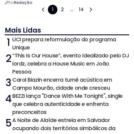
Por
Redação
1
2
...
14
Mais Lidas
1
UCI prepara reformulação do programa
Unique
2
“This Is Our House”, evento idealizado pelo DJ
Iordz, celebra a House Music em João
Pessoa
3
Carol Biazin encerra turnê acústica em
Campo Mourão, cidade onde cresceu
4
BEZZI lança "Dance With Me Tonight", single
que celebra autenticidade e enfrenta
preconceitos
5
A Noite de Alaíde estreia em Salvador
ocupando dois territórios simbólicos da