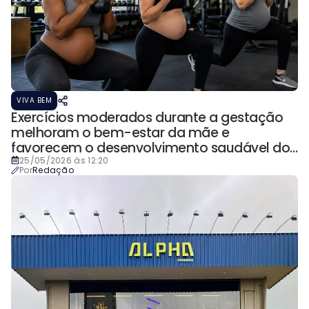
VIVA BEM
Exercícios moderados durante a gestação
melhoram o bem-estar da mãe e
favorecem o desenvolvimento saudável do
bebê
25/05/2026 às 12:20
Por
Redação