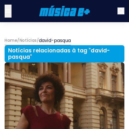
david-pasqua
Home
/
Notícias
/
Notícias relacionadas à tag "
david-
pasqua
"