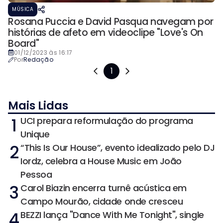
MÚSICA
Rosana Puccia e David Pasqua navegam por
histórias de afeto em videoclipe "Love's On
Board"
01/12/2023 às 16:17
Por
Redação
1
Mais Lidas
1
UCI prepara reformulação do programa
Unique
2
“This Is Our House”, evento idealizado pelo DJ
Iordz, celebra a House Music em João
Pessoa
3
Carol Biazin encerra turnê acústica em
Campo Mourão, cidade onde cresceu
4
BEZZI lança "Dance With Me Tonight", single