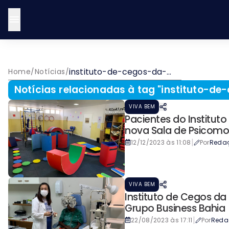
instituto-de-cegos-da-
Home
/
Notícias
/
bahia
Notícias relacionadas à tag "
instituto-de
VIVA BEM
Pacientes do Institu
nova Sala de Psicomo
|
12/12/2023 às 11:08
Por
Reda
VIVA BEM
Instituto de Cegos d
Grupo Business Bahia
|
22/08/2023 às 17:11
Por
Reda