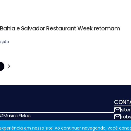
a Bahia e Salvador Restaurant Week retomam
ação
1
CONT
sit
! #MusicaEMais
rob
a experiência em nosso site. Ao continuar navegando, você conc