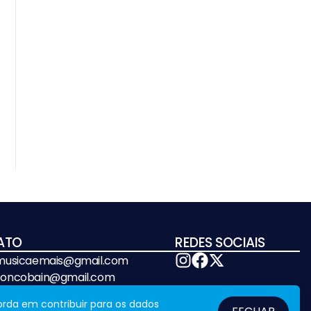
ATO
REDES SOCIAIS
emusicaemais@gmail.com
soncobain@gmail.com
orda em contribuir para os dados