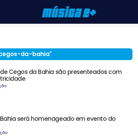
-cegos-da-bahia
"
to de Cegos da Bahia são presenteados com
tricidade
ção
a Bahia será homenageado em evento do
ção