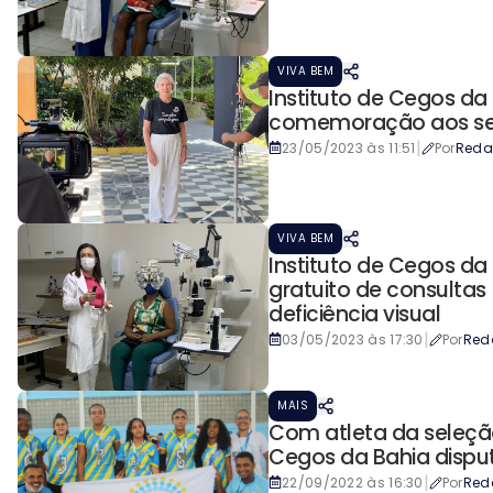
VIVA BEM
Instituto de Cegos d
comemoração aos se
|
23/05/2023 às 11:51
Por
Reda
VIVA BEM
Instituto de Cegos d
gratuito de consultas
deficiência visual
|
03/05/2023 às 17:30
Por
Red
MAIS
Com atleta da seleção 
Cegos da Bahia disp
|
22/09/2022 às 16:30
Por
Red