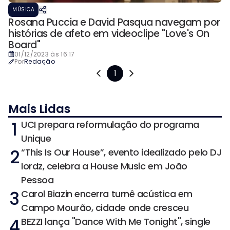
MÚSICA
Rosana Puccia e David Pasqua navegam por
histórias de afeto em videoclipe "Love's On
Board"
01/12/2023 às 16:17
Por
Redação
1
Mais Lidas
1
UCI prepara reformulação do programa
Unique
2
“This Is Our House”, evento idealizado pelo DJ
Iordz, celebra a House Music em João
Pessoa
3
Carol Biazin encerra turnê acústica em
Campo Mourão, cidade onde cresceu
4
BEZZI lança "Dance With Me Tonight", single