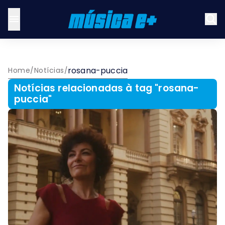
rosana-puccia
Home
/
Notícias
/
Notícias relacionadas à tag "
rosana-
puccia
"