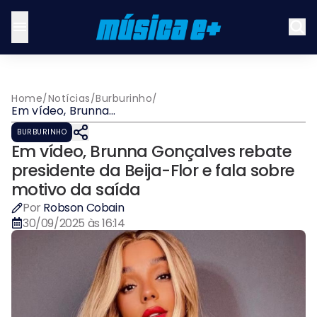
Home
/
Notícias
/
Burburinho
/
Em vídeo, Brunna
Gonçalves rebate
BURBURINHO
presidente da Beija-Flor e
Em vídeo, Brunna Gonçalves rebate
fala sobre motivo da saída
presidente da Beija-Flor e fala sobre
motivo da saída
Por
Robson Cobain
30/09/2025 às 16:14