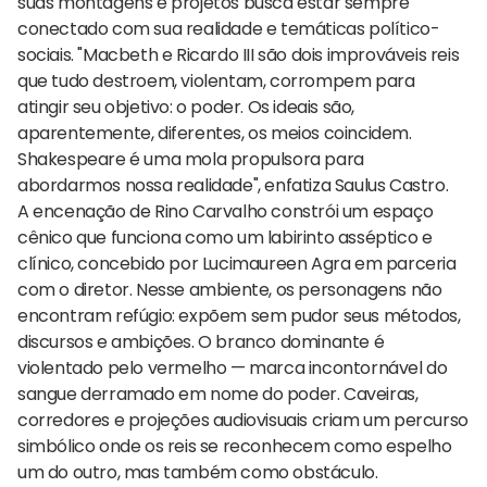
suas montagens e projetos busca estar sempre
conectado com sua realidade e temáticas político-
sociais. "Macbeth e Ricardo III são dois improváveis reis
que tudo destroem, violentam, corrompem para
atingir seu objetivo: o poder. Os ideais são,
aparentemente, diferentes, os meios coincidem.
Shakespeare é uma mola propulsora para
abordarmos nossa realidade", enfatiza Saulus Castro.
A encenação de Rino Carvalho constrói um espaço
cênico que funciona como um labirinto asséptico e
clínico, concebido por Lucimaureen Agra em parceria
com o diretor. Nesse ambiente, os personagens não
encontram refúgio: expõem sem pudor seus métodos,
discursos e ambições. O branco dominante é
violentado pelo vermelho — marca incontornável do
sangue derramado em nome do poder. Caveiras,
corredores e projeções audiovisuais criam um percurso
simbólico onde os reis se reconhecem como espelho
um do outro, mas também como obstáculo.