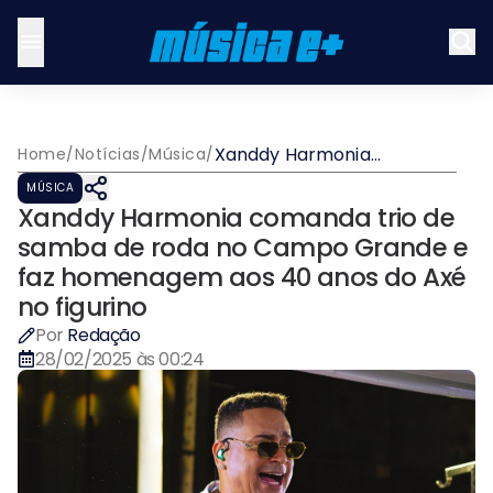
Xanddy Harmonia
Home
/
Notícias
/
Música
/
comanda trio de samba de
MÚSICA
roda no Campo Grande e
Xanddy Harmonia comanda trio de
faz homenagem aos 40
anos do Axé no figurino
samba de roda no Campo Grande e
faz homenagem aos 40 anos do Axé
no figurino
Por
Redação
28/02/2025 às 00:24