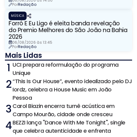
06/08/2026 às 14:00
Por
Redação
MÚSICA
Forró E Eu Ligo é eleita banda revelação
do Premio Melhores do São João na Bahia
2026
06/08/2026 às 13:45
Por
Redação
Mais Lidas
1
UCI prepara reformulação do programa
Unique
2
“This Is Our House”, evento idealizado pelo DJ
Iordz, celebra a House Music em João
Pessoa
3
Carol Biazin encerra turnê acústica em
Campo Mourão, cidade onde cresceu
4
BEZZI lança "Dance With Me Tonight", single
que celebra autenticidade e enfrenta