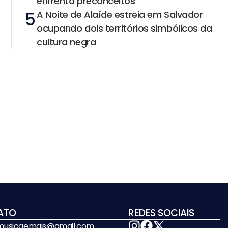
enfrenta preconceitos
5
A Noite de Alaíde estreia em Salvador
ocupando dois territórios simbólicos da
cultura negra
ATO
REDES SOCIAIS
emusicaemais@gmail.com