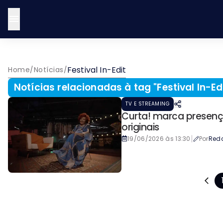
Festival In-Edit
Home
/
Notícias
/
Notícias relacionadas à tag "
Festival In-Ed
TV E STREAMING
Curta! marca presenç
originais
|
19/06/2026 às 13:30
Por
Red