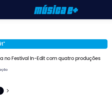
it
"
a no Festival In-Edit com quatro produções
ação
1