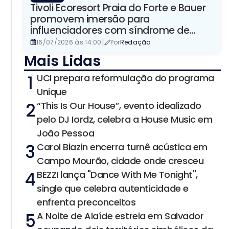
Tivoli Ecoresort Praia do Forte e Bauer
promovem imersão para
influenciadores com síndrome de
Down
|
16/07/2026 às 14:00
Por
Redação
Mais Lidas
1
UCI prepara reformulação do programa
Unique
2
“This Is Our House”, evento idealizado
pelo DJ Iordz, celebra a House Music em
João Pessoa
3
Carol Biazin encerra turnê acústica em
Campo Mourão, cidade onde cresceu
4
BEZZI lança "Dance With Me Tonight",
single que celebra autenticidade e
enfrenta preconceitos
5
A Noite de Alaíde estreia em Salvador