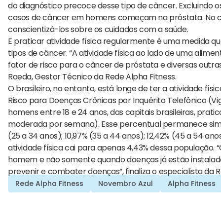
do diagnóstico precoce desse tipo de câncer. Excluindo 
casos de câncer em homens começam na próstata. No com
conscientizá-los sobre os cuidados com a saúde.
E praticar atividade física regularmente é uma medida que 
tipos de câncer. “A atividade física ao lado de uma alime
fator de risco para o câncer de próstata e diversas outr
Raeda, Gestor Técnico da Rede Alpha Fitness.
O brasileiro, no entanto, está longe de ter a atividade fís
Risco para Doenças Crônicas por Inquérito Telefônico (Vigi
homens entre 18 e 24 anos, das capitais brasileiras, prati
moderada por semana). Esse percentual permanece similar 
(25 a 34 anos); 10,97% (35 a 44 anos); 12,42% (45 a 54 anos
atividade física cai para apenas 4,43% dessa população.
homem e não somente quando doenças já estão instalada
prevenir e combater doenças”, finaliza o especialista da R
Rede Alpha Fitness
Novembro Azul
Alpha Fitness