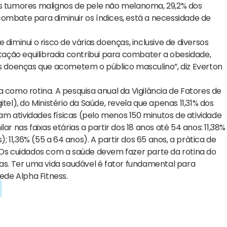
os tumores malignos de pele não melanoma, 29,2% dos
bate para diminuir os índices, está a necessidade de
diminui o risco de várias doenças, inclusive de diversos
ntação equilibrada contribui para combater a obesidade,
as doenças que acometem o público masculino”, diz Everton
ica como rotina. A pesquisa anual da Vigilância de Fatores de
tel), do Ministério da Saúde, revela que apenas 11,31% dos
cam atividades físicas (pelo menos 150 minutos de atividade
nas faixas etárias a partir dos 18 anos até 54 anos: 11,38%
); 11,36% (55 a 64 anos). A partir dos 65 anos, a prática de
 “Os cuidados com a saúde devem fazer parte da rotina do
s. Ter uma vida saudável é fator fundamental para
ede Alpha Fitness.