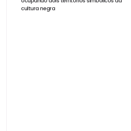
ocupando dois territórios simbólicos da
cultura negra