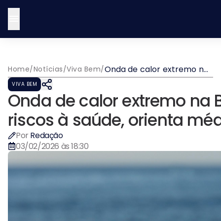
Onda de calor extremo na
Home
/
Notícias
/
Viva Bem
/
Bahia acende alerta para
VIVA BEM
riscos à saúde, orienta
Onda de calor extremo na 
médico da Hapvida
riscos à saúde, orienta mé
Por
Redação
03/02/2026 às 18:30