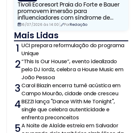
Tivoli Ecoresort Praia do Forte e Bauer
promovem imersão para
influenciadores com síndrome de
Down
|
16/07/2026 às 14:00
Por
Redação
Mais Lidas
1
UCI prepara reformulação do programa
Unique
2
“This Is Our House”, evento idealizado
pelo DJ Iordz, celebra a House Music em
João Pessoa
3
Carol Biazin encerra turnê acústica em
Campo Mourão, cidade onde cresceu
4
BEZZI lança "Dance With Me Tonight",
single que celebra autenticidade e
enfrenta preconceitos
5
A Noite de Alaíde estreia em Salvador