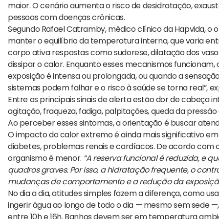
maior. O cenário aumenta o risco de desidratação, exaust
pessoas com doenças crônicas.
Segundo Rafael Catramby, médico clínico da Hapvida, o 
manter o equilíbrio da temperatura interna, que varia ent
corpo ativa respostas como sudorese, dilatação dos vas
dissipar o calor. Enquanto esses mecanismos funcionam, 
exposição é intensa ou prolongada, ou quando a sensaçã
sistemas podem falhar e o risco à saúde se torna real”, exp
Entre os principais sinais de alerta estão dor de cabeça 
agitação, fraqueza, fadiga, palpitações, queda da pressão
Ao perceber esses sintomas, a orientação é buscar aten
O impacto do calor extremo é ainda mais significativo 
diabetes, problemas renais e cardíacos. De acordo com
organismo é menor.
“A reserva funcional é reduzida, e 
quadros graves. Por isso, a hidratação frequente, o con
mudanças de comportamento e a redução da exposição 
No dia a dia, atitudes simples fazem a diferença, como u
ingerir água ao longo de todo o dia — mesmo sem sede —, ut
entre 10h e 16h. Banhos devem ser em temperatura ambi