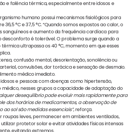
ão e falência térmica, especialmente entre idosos e
organismo humano possui mecanismos fisiológicos para
re 36,5 °C e 37,5 °C. “Quando somos expostos ao calor, o
os sanguíneos e aumento da frequência cardíaca para
o desconforto é tolerável. O problema surge quando a
o térmica ultrapassa os 40 °C, momento em que esses
lica.
intensa, confusão mental, desorientação, sonolência ou
 arterial, convulsões, dor torácica e sensação de desmaio.
dimento médico imediato.
em idosos e pessoas com doenças como hipertensão,
 o médico, nesses grupos a capacidade de adaptação do
qualquer desequilíbrio pode evoluir mais rapidamente para
trole dos horários de medicamentos, a observação de
ao sol são medidas essenciais”
, reforça.
sar roupas leves, permanecer em ambientes ventilados,
ilizar protetor solar e evitar atividades físicas intensas
ente, evitando extremos.