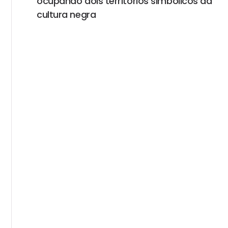
ocupando dois territórios simbólicos da
cultura negra